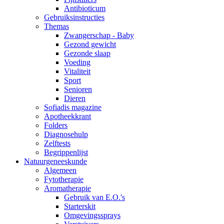
Antibioticum
Gebruiksinstructies
Themas
Zwangerschap - Baby
Gezond gewicht
Gezonde slaap
Voeding
Vitaliteit
Sport
Senioren
Dieren
Sofiadis magazine
Apotheekkrant
Folders
Diagnosehulp
Zelftests
Begrippenlijst
Natuurgeneeskunde
Algemeen
Fytotherapie
Aromatherapie
Gebruik van E.O.'s
Starterskit
Omgevingssprays