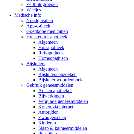
Zelfhulpgroepen
Weetjes
Medische info
Noodgevallen
App-o-theek
Goedkope medicijnen
Huis- en reisapotheek
Algemeen
Huisapotheek
Reisapotheek
Homeopathisch
Bijsluiters
Algemeen
Bijsluiters opzoeken
Bijsluiter woordenboek
Gebruik geneesmiddelen
Arts en apotheker
Bijwerkingen
Vergunde geneesmiddelen
Kopen via internet
Autorijden
Zwangerschap
Kinderen
Slaap & kalmeermiddelen
Pijnstillers