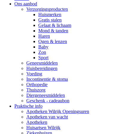
Ons aanbod
Verzorgingsproducten
Huismerken
Gratis stalen
Gelaat & lichaam
Mond & tanden
Haren
Ogen & lenzen
Baby
Zon
Sport
Geneesmiddelen
Huisbereidingen
Voeding
Incontinentie & stoma
Orthopedie
Thuiszorg
Diergeneesmiddelen
Geschenk - cadeaubon
Praktische info
Apotheken Wilrijk Openingsuren
Apotheken van wacht
Apotheken
Huisartsen Wilrijk
Ziekenhuizen