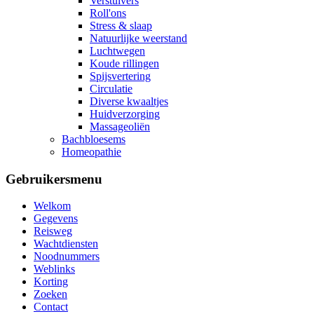
Verstuivers
Roll'ons
Stress & slaap
Natuurlijke weerstand
Luchtwegen
Koude rillingen
Spijsvertering
Circulatie
Diverse kwaaltjes
Huidverzorging
Massageoliën
Bachbloesems
Homeopathie
Gebruikersmenu
Welkom
Gegevens
Reisweg
Wachtdiensten
Noodnummers
Weblinks
Korting
Zoeken
Contact