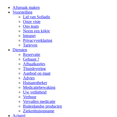
Afspraak maken
Voorstelling
Lid van Sofiadis
Onze visie
Ons team
Neem een kijkje
Intranet
Privacyverklaring
Tarieven
Diensten
Reservatie
Gehaast ?
Afhaalkastjes
Thuislevering
Aanbod op maat
Advies
Huisapotheker
Medicatiebewaking
Uw veiligheid
Verhuur
Vervallen medicatie
Buitenlandse producten
Ziekenhuisopname
Actueel