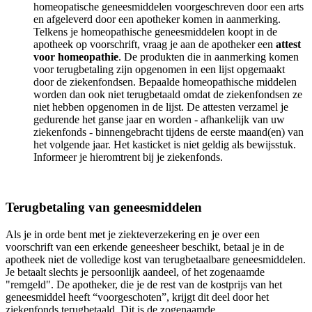
homeopatische geneesmiddelen voorgeschreven door een arts
en afgeleverd door een apotheker komen in aanmerking.
Telkens je homeopathische geneesmiddelen koopt in de
apotheek op voorschrift, vraag je aan de apotheker een
attest
voor homeopathie
. De produkten die in aanmerking komen
voor terugbetaling zijn opgenomen in een lijst opgemaakt
door de ziekenfondsen. Bepaalde homeopathische middelen
worden dan ook niet terugbetaald omdat de ziekenfondsen ze
niet hebben opgenomen in de lijst. De attesten verzamel je
gedurende het ganse jaar en worden - afhankelijk van uw
ziekenfonds - binnengebracht tijdens de eerste maand(en) van
het volgende jaar. Het kasticket is niet geldig als bewijsstuk.
Informeer je hieromtrent bij je ziekenfonds.
Terugbetaling van geneesmiddelen
Als je in orde bent met je ziekteverzekering en je over een
voorschrift van een erkende geneesheer beschikt, betaal je in de
apotheek niet de volledige kost van terugbetaalbare geneesmiddelen.
Je betaalt slechts je persoonlijk aandeel, of het zogenaamde
"remgeld". De apotheker, die je de rest van de kostprijs van het
geneesmiddel heeft “voorgeschoten”, krijgt dit deel door het
ziekenfonds terugbetaald. Dit is de zogenaamde