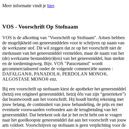
Meer informatie vindt je
hier
.
VOS - Voorschrift Op Stofnaam
VOS is de afkorting van "Voorschrift op Stofnaam". Artsen hebben
de mogelijkheid om geneesmiddelen voor te schrijven op naam van
de werkzame stof. Dit wil zeggen dat ze op het voorschrift niet de
merknaam van het geneesmiddel vermelden, maar de naam van het
(de) werkzame bestandde(e)l(en) van het geneesmiddel, hun sterkte
en de toedieningsweg. Bijv. VOS "Paracetamol" wordt
gecommercialiseerd onder de volgende commerciële namen :
DAFALGAN®, PANADOL®, PERDOLAN MONO®,
ALGOSTASE MONO® enz.
Bij een voorschrift op stofnaam kiest de apotheker het geneesmiddel
(hetzij een origineel geneesmiddel, hetzij één van zijn “generieken”)
dat beantwoordt aan het voorschrift. Hij houdt hierbij rekening met
jouw belang, de continuïteit van jouw behandeling, de prijs en met
eventuele voorwaarden verbonden aan de terugbetaling van het
geneesmiddel. Dat betekent ook dat je het recht hebt om te vragen
naar het goedkoopste geneesmiddel dat aan het voorschrift van jouw
arts voldoet. Voorschrijven op stofnaam is geen verplichting voor de