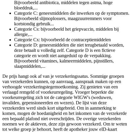
Bijvoorbeeld antibiotica, middelen tegen astma, hoge
bloeddruk,...
Categorie C: geneesmiddelen die inwerken op de symptomen.
Bijvoorbeeld slijmoplossers, maagzuurremmers voor
kortstondig gebruik...
Categorie Cs: bijvoorbeeld het griepvaccin, middelen bij
allergie,...
Categorie Cx: bijvoorbeeld de contraceptiemiddelen
Categorie D: geneesmiddelen die niet terugbetaald worden,
deze betaalt u volledig zelf. Categorie D is een fictieve
categorie en wordt niet aangeduid op de verpakking.
Bijvoorbeeld vitamines, kalmeermiddelen, pijnstillers,
slaapmiddelen,...
De prijs hangt ook af van je verzekeringssatus. Sommige groepen
van verzekerden kunnen, op aanvraag, aanspraak maken op een
verhoogde verzekeringstegemoetkoming. Zij genieten van een
verlaagd remgeld of voorkeurregeling. Vroeger beperkte die
voorkeurregeling zich tot de categorie WIGW's (weduwen,
invaliden, gepensioneerden en wezen). De lijst van deze
verzekerden werd sinds kort uitgebreid. Om in aanmerking te
komen, mogen de hoedanigheid en het inkomen van de verzekerde
een bepaald plafond niet overschrijden. De overige verzekerden
noemen we de aktieven, deze zijn gewoon verzekerd. Om te weten
tot welke groep je behoort, heeft de apotheker jouw eID-kaart