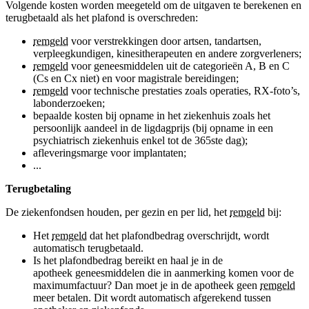
Volgende kosten worden meegeteld om de uitgaven te berekenen en
terugbetaald als het plafond is overschreden:
remgeld
voor verstrekkingen door artsen, tandartsen,
verpleegkundigen, kinesitherapeuten en andere zorgverleners;
remgeld
voor geneesmiddelen uit de categorieën A, B en C
(Cs en Cx niet) en voor magistrale bereidingen;
remgeld
voor technische prestaties zoals operaties, RX-foto’s,
labonderzoeken;
bepaalde kosten bij opname in het ziekenhuis zoals het
persoonlijk aandeel in de ligdagprijs (bij opname in een
psychiatrisch ziekenhuis enkel tot de 365ste dag);
afleveringsmarge voor implantaten;
...
Terugbetaling
De ziekenfondsen houden, per gezin en per lid, het
remgeld
bij:
Het
remgeld
dat het plafondbedrag overschrijdt, wordt
automatisch terugbetaald.
Is het plafondbedrag bereikt en haal je in de
apotheek geneesmiddelen die in aanmerking komen voor de
maximumfactuur? Dan moet je in de apotheek geen
remgeld
meer betalen. Dit wordt automatisch afgerekend tussen