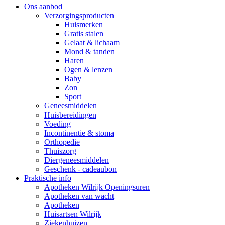
Ons aanbod
Verzorgingsproducten
Huismerken
Gratis stalen
Gelaat & lichaam
Mond & tanden
Haren
Ogen & lenzen
Baby
Zon
Sport
Geneesmiddelen
Huisbereidingen
Voeding
Incontinentie & stoma
Orthopedie
Thuiszorg
Diergeneesmiddelen
Geschenk - cadeaubon
Praktische info
Apotheken Wilrijk Openingsuren
Apotheken van wacht
Apotheken
Huisartsen Wilrijk
Ziekenhuizen