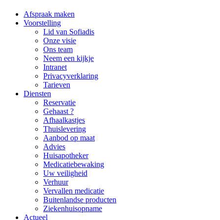
Afspraak maken
Voorstelling
Lid van Sofiadis
Onze visie
Ons team
Neem een kijkje
Intranet
Privacyverklaring
Tarieven
Diensten
Reservatie
Gehaast ?
Afhaalkastjes
Thuislevering
Aanbod op maat
Advies
Huisapotheker
Medicatiebewaking
Uw veiligheid
Verhuur
Vervallen medicatie
Buitenlandse producten
Ziekenhuisopname
Actueel