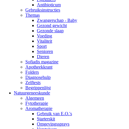
Antibioticum
Gebruiksinstructies
Themas
Zwangerschap - Baby
Gezond gewicht
Gezonde slaap
Voeding
Vitaliteit
Sport
Senioren
Dieren
Sofiadis magazine
Apotheekkrant
Folders
Diagnosehulp
Zelftests
Begrippenlijst
Natuurgeneeskunde
Algemeen
Fytotherapie
Aromatherapie
Gebruik van E.O.'s
Starterskit
Omgevingssprays