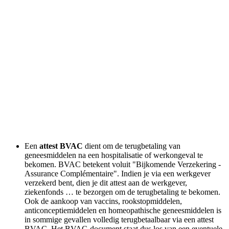
Een
attest BVAC
dient om de terugbetaling van
geneesmiddelen na een hospitalisatie of werkongeval te
bekomen. BVAC betekent voluit "Bijkomende Verzekering -
Assurance Complémentaire". Indien je via een werkgever
verzekerd bent, dien je dit attest aan de werkgever,
ziekenfonds … te bezorgen om de terugbetaling te bekomen.
Ook de aankoop van vaccins, rookstopmiddelen,
anticonceptiemiddelen en homeopathische geneesmiddelen is
in sommige gevallen volledig terugbetaalbaar via een attest
BVAC. Het BVAC-document staat dus los van een eventuele