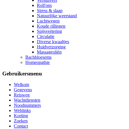
Verstuivers
Roll'ons
Stress & slaap
Natuurlijke weerstand
Luchtwegen
Koude rillingen
Spijsvertering
Circulatie
Diverse kwaaltjes
Huidverzorging
Massageoliën
Bachbloesems
Homeopathie
Gebruikersmenu
Welkom
Gegevens
Reisweg
Wachtdiensten
Noodnummers
Weblinks
Korting
Zoeken
Contact