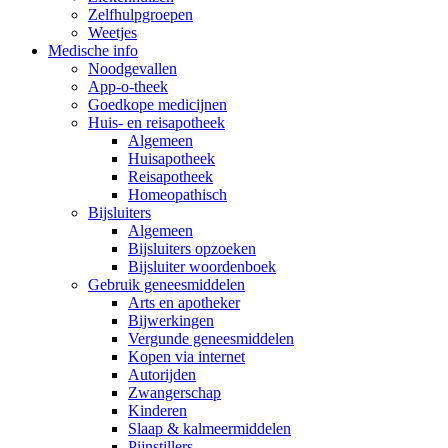
Zelfhulpgroepen
Weetjes
Medische info
Noodgevallen
App-o-theek
Goedkope medicijnen
Huis- en reisapotheek
Algemeen
Huisapotheek
Reisapotheek
Homeopathisch
Bijsluiters
Algemeen
Bijsluiters opzoeken
Bijsluiter woordenboek
Gebruik geneesmiddelen
Arts en apotheker
Bijwerkingen
Vergunde geneesmiddelen
Kopen via internet
Autorijden
Zwangerschap
Kinderen
Slaap & kalmeermiddelen
Pijnstillers