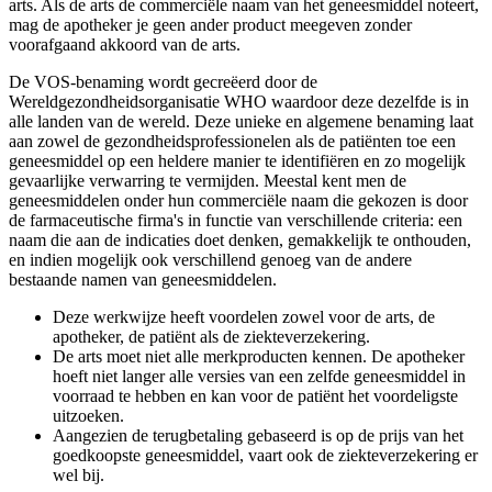
arts. Als de arts de commerciële naam van het geneesmiddel noteert,
mag de apotheker je geen ander product meegeven zonder
voorafgaand akkoord van de arts.
De VOS-benaming wordt gecreëerd door de
Wereldgezondheidsorganisatie WHO waardoor deze dezelfde is in
alle landen van de wereld. Deze unieke en algemene benaming laat
aan zowel de gezondheidsprofessionelen als de patiënten toe een
geneesmiddel op een heldere manier te identifiëren en zo mogelijk
gevaarlijke verwarring te vermijden. Meestal kent men de
geneesmiddelen onder hun commerciële naam die gekozen is door
de farmaceutische firma's in functie van verschillende criteria: een
naam die aan de indicaties doet denken, gemakkelijk te onthouden,
en indien mogelijk ook verschillend genoeg van de andere
bestaande namen van geneesmiddelen.
Deze werkwijze heeft voordelen zowel voor de arts, de
apotheker, de patiënt als de ziekteverzekering.
De arts moet niet alle merkproducten kennen. De apotheker
hoeft niet langer alle versies van een zelfde geneesmiddel in
voorraad te hebben en kan voor de patiënt het voordeligste
uitzoeken.
Aangezien de terugbetaling gebaseerd is op de prijs van het
goedkoopste geneesmiddel, vaart ook de ziekteverzekering er
wel bij.