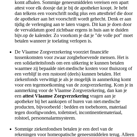
komt afhalen. Sommige geneesmiddelen vereisen een apart
attest voor elk doosje dat je bij de apotheker koopt. Je hebt
dan telkens een voorschrift nodig plus een attestbrief die door
de apotheker aan het voorschrift wordt gehecht. Denk er aan
tijdig de verlenging aan te laten vragen. Dit kan je doen door
de vervaldatum goed zichtbaar ergens in huis aan te duiden
bijv.op de kalender. Zo voorkom je dat je "de volle pot" moet
betalen wanneer je toelating verlopen is.
De Vlaamse Zorgverzekering voorziet financiële
tussenkomsten voor zwaar zorgbehoevende mensen. Het is
een solidariteitsfonds om een uitkering te kunnen betalen
waarmee zij bepaalde niet-medische kosten voor thuiszorg of
een verblijf in een rustoord (deels) kunnen betalen. Het
ziekenfonds verwittigt je als je mogelijk in aanmerking komt
voor een tegemoetkoming van de zorgverzekering. Kom je in
aanmerking voor de Vlaamse Zorgverzekering, dan kan je
een
attest Vlaamse Zorgverzekering
vragen aan je
apotheker bij het aankopen of huren van niet-medische
producten, bijvoorbeeld : bedden en toebehoren, materiaal
tegen doorligwonden, toiletstoel, incontinentiemateriaal,
rolstoel, personenalarmsysteem.
Sommige ziekenfondsen betalen je een deel van de
rekeningen voor homeopatische geneesmiddelen terug. Alleen