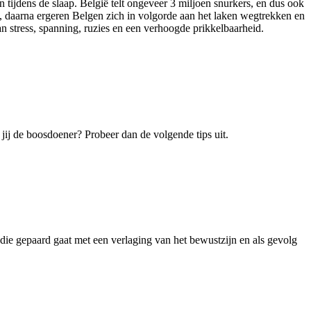
n tijdens de slaap. België telt ongeveer 3 miljoen snurkers, en dus ook
, daarna ergeren Belgen zich in volgorde aan het laken wegtrekken en
 stress, spanning, ruzies en een verhoogde prikkelbaarheid.
n jij de boosdoener? Probeer dan de volgende tips uit.
 die gepaard gaat met een verlaging van het bewustzijn en als gevolg