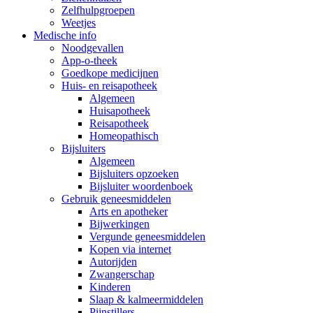
Zelfhulpgroepen
Weetjes
Medische info
Noodgevallen
App-o-theek
Goedkope medicijnen
Huis- en reisapotheek
Algemeen
Huisapotheek
Reisapotheek
Homeopathisch
Bijsluiters
Algemeen
Bijsluiters opzoeken
Bijsluiter woordenboek
Gebruik geneesmiddelen
Arts en apotheker
Bijwerkingen
Vergunde geneesmiddelen
Kopen via internet
Autorijden
Zwangerschap
Kinderen
Slaap & kalmeermiddelen
Pijnstillers