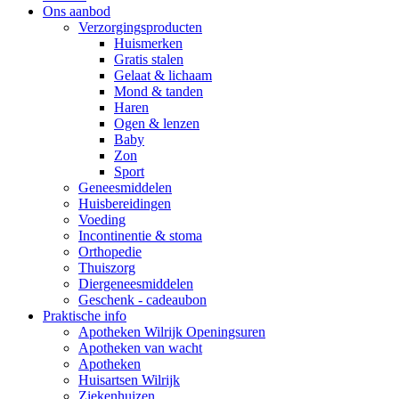
Ons aanbod
Verzorgingsproducten
Huismerken
Gratis stalen
Gelaat & lichaam
Mond & tanden
Haren
Ogen & lenzen
Baby
Zon
Sport
Geneesmiddelen
Huisbereidingen
Voeding
Incontinentie & stoma
Orthopedie
Thuiszorg
Diergeneesmiddelen
Geschenk - cadeaubon
Praktische info
Apotheken Wilrijk Openingsuren
Apotheken van wacht
Apotheken
Huisartsen Wilrijk
Ziekenhuizen