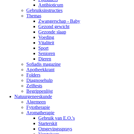
Antibioticum
Gebruiksinstructies
Themas
Zwangerschap - Baby
Gezond gewicht
Gezonde slaap
Voeding
Vitaliteit
Sport
Senioren
Dieren
Sofiadis magazine
Apotheekkrant
Folders
Diagnosehulp
Zelftests
Begrippenlijst
Natuurgeneeskunde
Algemeen
Fytotherapie
Aromatherapie
Gebruik van E.O.'s
Starterskit
Omgevingssprays