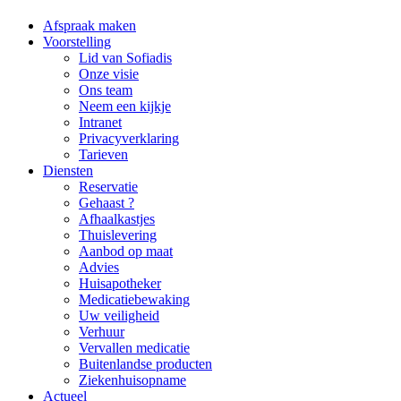
Afspraak maken
Voorstelling
Lid van Sofiadis
Onze visie
Ons team
Neem een kijkje
Intranet
Privacyverklaring
Tarieven
Diensten
Reservatie
Gehaast ?
Afhaalkastjes
Thuislevering
Aanbod op maat
Advies
Huisapotheker
Medicatiebewaking
Uw veiligheid
Verhuur
Vervallen medicatie
Buitenlandse producten
Ziekenhuisopname
Actueel