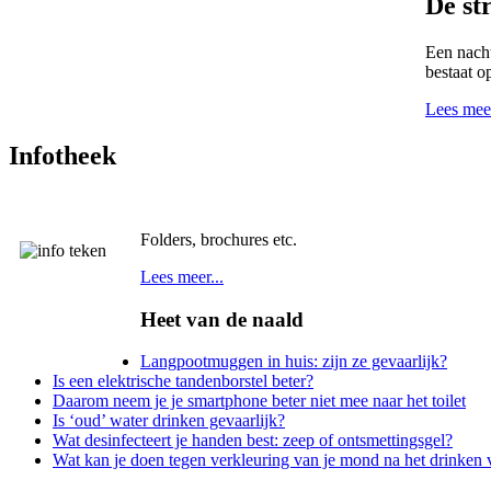
De st
Een nacht
bestaat op
Lees meer
Infotheek
Folders, brochures etc.
Lees meer...
Heet van de naald
Langpootmuggen in huis: zijn ze gevaarlijk?
Is een elektrische tandenborstel beter?
Daarom neem je je smartphone beter niet mee naar het toilet
Is ‘oud’ water drinken gevaarlijk?
Wat desinfecteert je handen best: zeep of ontsmettingsgel?
Wat kan je doen tegen verkleuring van je mond na het drinken 