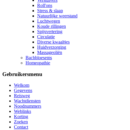
Verstuivers
Roll'ons
Stress & slaap
Natuurlijke weerstand
Luchtwegen
Koude rillingen
Spijsvertering
Circulatie
Diverse kwaaltjes
Huidverzorging
Massageoliën
Bachbloesems
Homeopathie
Gebruikersmenu
Welkom
Gegevens
Reisweg
Wachtdiensten
Noodnummers
Weblinks
Korting
Zoeken
Contact