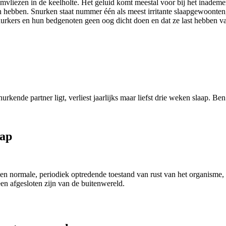
ijmvliezen in de keelholte. Het geluid komt meestal voor bij het inademe
an hebben. Snurken staat nummer één als meest irritante slaapgewoonten
urkers en hun bedgenoten geen oog dicht doen en dat ze last hebben van
urkende partner ligt, verliest jaarlijks maar liefst drie weken slaap. Be
aap
een normale, periodiek optredende toestand van rust van het organisme,
en afgesloten zijn van de buitenwereld.