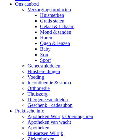
Ons aanbod
Verzorgingsproducten
Huismerken
Gratis stalen
Gelaat & lichaam
Mond & tanden
Haren
Ogen & lenzen
Baby
Zon
Sport
Geneesmiddelen
Huisbereidingen
Voeding
Incontinentie & stoma
Orthopedie
Thuiszorg
Diergeneesmiddelen
Geschenk - cadeaubon
Praktische info
Apotheken Wilrijk Openingsuren
Apotheken van wacht
Apotheken
Huisartsen Wilrijk
Ziekenhuizen