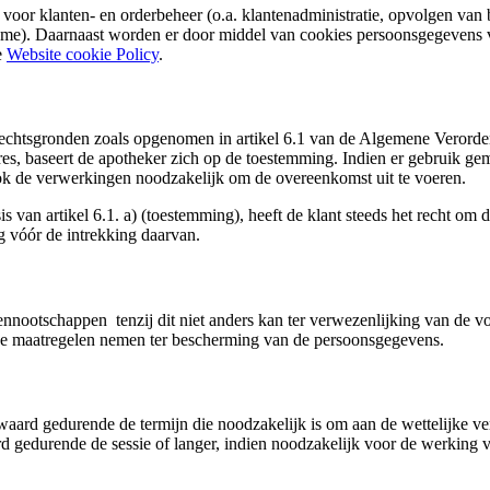
r klanten- en orderbeheer (o.a. klantenadministratie, opvolgen van bes
lame). Daarnaast worden er door middel van cookies persoonsgegevens v
e
Website cookie Policy
.
rechtsgronden zoals opgenomen in artikel 6.1 van de Algemene Verord
res, baseert de apotheker zich op de toestemming. Indien er gebruik ge
ook de verwerkingen noodzakelijk om de overeenkomst uit te voeren.
 van artikel 6.1. a) (toestemming), heeft de klant steeds het recht om 
 vóór de intrekking daarvan.
nnootschappen tenzij dit niet anders kan ter verwezenlijking van de v
che maatregelen nemen ter bescherming van de persoonsgegevens.
ard gedurende de termijn die noodzakelijk is om aan de wettelijke ve
gedurende de sessie of langer, indien noodzakelijk voor de werking 