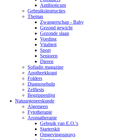
Antibioticum
Gebruiksinstructies
Themas
Zwangerschap - Baby
Gezond gewicht
Gezonde slaap
Voeding
Vitaliteit
Sport
Senioren
Dieren
Sofiadis magazine
Apotheekkrant
Folders
Diagnosehulp
Zelftests
Begrippenlijst
Natuurgeneeskunde
Algemeen
Fytotherapie
Aromatherapie
Gebruik van E.O.'s
Starterskit
Omgevingssprays