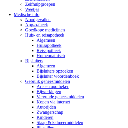
Zelfhulpgroepen
Weetjes
Medische info
Noodgevallen
App-o-theek
Goedkope medicijnen
Huis- en reisapotheek
Algemeen
Huisapotheek
Reisapotheek
Homeopathisch
Bijsluiters
Algemeen
Bijsluiters opzoeken
Bijsluiter woordenboek
Gebruik geneesmiddelen
Arts en apotheker
Bijwerkingen
Vergunde geneesmiddelen
Kopen via internet
Autorijden
Zwangerschap
Kinderen
Slaap & kalmeermiddelen
Pijnstillers