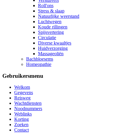
Verstuivers
Roll'ons
Stress & slaap
Natuurlijke weerstand
Luchtwegen
Koude rillingen
Spijsvertering
Circulatie
Diverse kwaaltjes
Huidverzorging
Massageoliën
Bachbloesems
Homeopathie
Gebruikersmenu
Welkom
Gegevens
Reisweg
Wachtdiensten
Noodnummers
Weblinks
Korting
Zoeken
Contact