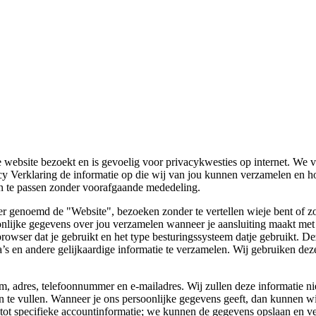
 website bezoekt en is gevoelig voor privacykwesties op internet. We vi
y Verklaring de informatie op die wij van jou kunnen verzamelen en 
n te passen zonder voorafgaande mededeling.
genoemd de "Website", bezoeken zonder te vertellen wieje bent of zond
lijke gegevens over jou verzamelen wanneer je aansluiting maakt met o
owser dat je gebruikt en het type besturingssysteem datje gebruikt. D
s en andere gelijkaardige informatie te verzamelen. Wij gebruiken dez
, adres, telefoonnummer en e-mailadres. Wij zullen deze informatie niet
in te vullen. Wanneer je ons persoonlijke gegevens geeft, dan kunnen w
tot specifieke accountinformatie; we kunnen de gegevens opslaan en v