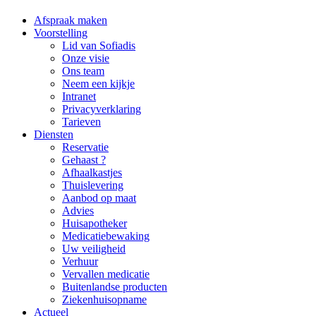
Afspraak maken
Voorstelling
Lid van Sofiadis
Onze visie
Ons team
Neem een kijkje
Intranet
Privacyverklaring
Tarieven
Diensten
Reservatie
Gehaast ?
Afhaalkastjes
Thuislevering
Aanbod op maat
Advies
Huisapotheker
Medicatiebewaking
Uw veiligheid
Verhuur
Vervallen medicatie
Buitenlandse producten
Ziekenhuisopname
Actueel