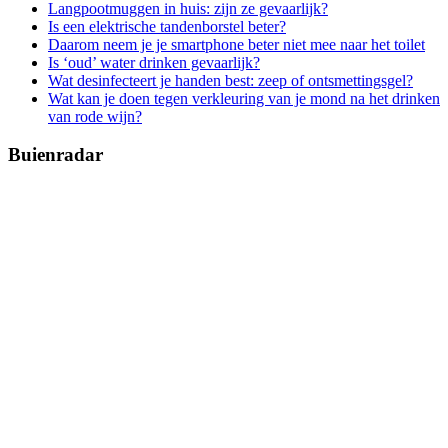
Langpootmuggen in huis: zijn ze gevaarlijk?
Is een elektrische tandenborstel beter?
Daarom neem je je smartphone beter niet mee naar het toilet
Is ‘oud’ water drinken gevaarlijk?
Wat desinfecteert je handen best: zeep of ontsmettingsgel?
Wat kan je doen tegen verkleuring van je mond na het drinken
van rode wijn?
Buienradar