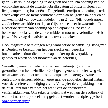
gebruikstermijn na opening in de gaten houden. Na opening van de
verpakking neemt de uiterste gebruiksdatum af onder invloed van
licht, temperatuur, bacteriën... De gebruikstermijn na opening is terk
afhankelijk van de farmaceutische vorm van het geneesmiddel en de
aanwezigheid van bewaarmiddelen : van 24 uur (bijv. oogdruppels
zonder bewaarmiddel) tot 1 jaar (bijv. cremes met bewaarmiddel).
Noteer de datum van opening op de verpakking, zo kan je
berekenen hoelang je de geneesmiddelen nog mag gebruiken. Heb
je twijfels, vraag dan advies aan jouw apotheker.
Gooi magistrale bereidingen weg wanneer de behandeling stopgezet
is. Dergelijke bereidingen hebben slechts een beperkte
houdbaarheidsduur die door de apotheker op de verpakking
genoteerd wordt op het moment van de bereiding.
Vervallen geneesmiddelen vormen een bedreiging voor de
gezondheid en het leefmilieu. Gooi geen geneesmiddelen weg via
het afvalwater of met het huishoudelijk afval. Breng vervallen en
ongebruikte geneesmiddelen terug naar de apotheker die zal instaan
voor de verdere vernietiging ervan. Verwijder de verpakkingen en
de bijsluiters thuis zelf om het werk van de apotheker te
vergemakkelijken. Om zeker te weten wat wel naar de apotheek of
wat niet naar de apotheek mag gebracht worden, raadpleeg je best
onze sorteerwijzer
.