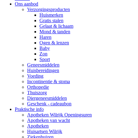
Ons aanbod
Verzorgingsproducten
Huismerken
Gratis stalen
Gelaat & lichaam
Mond & tanden
Haren
Ogen & lenzen
Baby
Zon
Sport
Geneesmiddelen
Huisbereidingen
Voeding
Incontinentie & stoma
Orthopedie
Thuiszorg
Diergeneesmiddelen
Geschenk - cadeaubon
Praktische info
Apotheken Wilrijk Openingsuren
Apotheken van wacht
Apotheken
Huisartsen Wilrijk
Ziekenhuizen