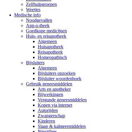
Zelfhulpgroepen
Weetjes
Medische info
Noodgevallen
App-o-theek
Goedkope medicijnen
Huis- en reisapotheek
Algemeen
Huisapotheek
Reisapotheek
Homeopathisch
Bijsluiters
Algemeen
Bijsluiters opzoeken
Bijsluiter woordenboek
Gebruik geneesmiddelen
Arts en apotheker
Bijwerkingen
Vergunde geneesmiddelen
Kopen via internet
Autorijden
Zwangerschap
Kinderen
Slaap & kalmeermiddelen
Pijnstillers