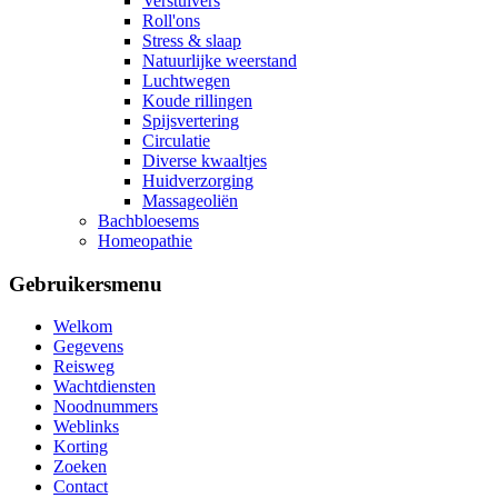
Verstuivers
Roll'ons
Stress & slaap
Natuurlijke weerstand
Luchtwegen
Koude rillingen
Spijsvertering
Circulatie
Diverse kwaaltjes
Huidverzorging
Massageoliën
Bachbloesems
Homeopathie
Gebruikersmenu
Welkom
Gegevens
Reisweg
Wachtdiensten
Noodnummers
Weblinks
Korting
Zoeken
Contact