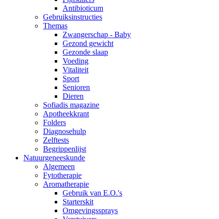
Antibioticum
Gebruiksinstructies
Themas
Zwangerschap - Baby
Gezond gewicht
Gezonde slaap
Voeding
Vitaliteit
Sport
Senioren
Dieren
Sofiadis magazine
Apotheekkrant
Folders
Diagnosehulp
Zelftests
Begrippenlijst
Natuurgeneeskunde
Algemeen
Fytotherapie
Aromatherapie
Gebruik van E.O.'s
Starterskit
Omgevingssprays