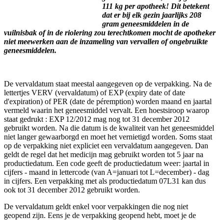
111 kg per apotheek! Dit betekent
dat er bij elk gezin jaarlijks 208
gram geneesmiddelen in de
vuilnisbak of in de riolering zou terechtkomen mocht de apotheker
niet meewerken aan de inzameling van vervallen of ongebruikte
geneesmiddelen.
De vervaldatum staat meestal aangegeven op de verpakking. Na de
lettertjes VERV (vervaldatum) of EXP (expiry date of date
d'expiration) of PER (date de péremption) worden maand en jaartal
vermeld waarin het geneesmiddel vervalt. Een hoestsiroop waarop
staat gedrukt : EXP 12/2012 mag nog tot 31 december 2012
gebruikt worden. Na die datum is de kwaliteit van het geneesmiddel
niet langer gewaarborgd en moet het vernietigd worden. Soms staat
op de verpakking niet expliciet een vervaldatum aangegeven. Dan
geldt de regel dat het medicijn mag gebruikt worden tot 5 jaar na
productiedatum. Een code geeft de productiedatum weer: jaartal in
cijfers - maand in lettercode (van A=januari tot L=december) - dag
in cijfers. Een verpakking met als productiedatum 07L31 kan dus
ook tot 31 december 2012 gebruikt worden.
De vervaldatum geldt enkel voor verpakkingen die nog niet
geopend zijn. Eens je de verpakking geopend hebt, moet je de