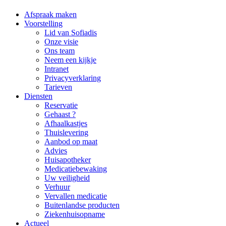
Afspraak maken
Voorstelling
Lid van Sofiadis
Onze visie
Ons team
Neem een kijkje
Intranet
Privacyverklaring
Tarieven
Diensten
Reservatie
Gehaast ?
Afhaalkastjes
Thuislevering
Aanbod op maat
Advies
Huisapotheker
Medicatiebewaking
Uw veiligheid
Verhuur
Vervallen medicatie
Buitenlandse producten
Ziekenhuisopname
Actueel