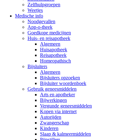
Zelfhulpgroepen
Weetjes
Medische info
Noodgevallen
App-o-theek
Goedkope medicijnen
Huis- en reisapotheek
Algemeen
Huisapotheek
Reisapotheek
Homeopathisch
Bijsluiters
Algemeen
Bijsluiters opzoeken
Bijsluiter woordenboek
Gebruik geneesmiddelen
Arts en apotheker
Bijwerkingen
Vergunde geneesmiddelen
Kopen via internet
Autorijden
Zwangerschap
Kinderen
Slaap & kalmeermiddelen
Pijnstillers