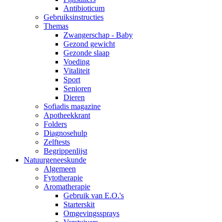
Antibioticum
Gebruiksinstructies
Themas
Zwangerschap - Baby
Gezond gewicht
Gezonde slaap
Voeding
Vitaliteit
Sport
Senioren
Dieren
Sofiadis magazine
Apotheekkrant
Folders
Diagnosehulp
Zelftests
Begrippenlijst
Natuurgeneeskunde
Algemeen
Fytotherapie
Aromatherapie
Gebruik van E.O.'s
Starterskit
Omgevingssprays