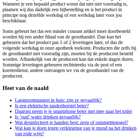
Wanneer je een bepaald product wenst dat niet niet voorradig is,
plaatsen wij dus dadelijk een bijbestelling en is het product in
principe nog dezelfde werkdag of een werkdag later voor jou
beschikbaar.
Soms gebeurt het dat een minder courant artikel moet doorbesteld
worden bij een ander filiaal van de groothandel. Dan kan het
gebeuren dat het product pas 1 of 2 leveringen later, of dus de
volgende werkdag in onze apotheek toekomt. Producten die zelfs bij
de groothandel niet voorradig zijn, moeten bij de producent besteld
worden. Afhankelijk van de producent kan dat enkele dagen duren.
Sommige leveringen gebeuren rechtstreeks via de post of een
koerierdienst, andere ontvangen we via de groothandel van de
producent.
Heet van de naald
Langpootmuggen in huis: zijn ze gevaarlijk?
Is een elektrische tandenborstel beter?
Daarom neem je je smartphone beter niet mee naar het toilet
Is ‘oud’ water drinken gevaarlijk?
Wat desinfecteert je handen best: zeep of ontsmettingsgel?
Wat kan je doen tegen verkleuring van je mond na het drinken
van rode wijn?