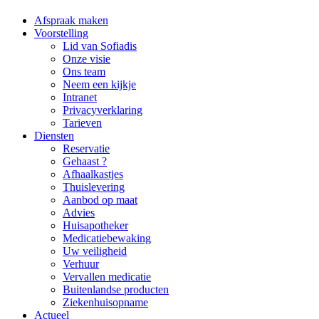
Afspraak maken
Voorstelling
Lid van Sofiadis
Onze visie
Ons team
Neem een kijkje
Intranet
Privacyverklaring
Tarieven
Diensten
Reservatie
Gehaast ?
Afhaalkastjes
Thuislevering
Aanbod op maat
Advies
Huisapotheker
Medicatiebewaking
Uw veiligheid
Verhuur
Vervallen medicatie
Buitenlandse producten
Ziekenhuisopname
Actueel