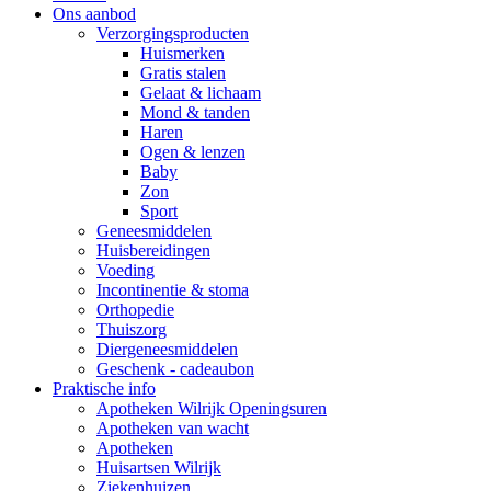
Ons aanbod
Verzorgingsproducten
Huismerken
Gratis stalen
Gelaat & lichaam
Mond & tanden
Haren
Ogen & lenzen
Baby
Zon
Sport
Geneesmiddelen
Huisbereidingen
Voeding
Incontinentie & stoma
Orthopedie
Thuiszorg
Diergeneesmiddelen
Geschenk - cadeaubon
Praktische info
Apotheken Wilrijk Openingsuren
Apotheken van wacht
Apotheken
Huisartsen Wilrijk
Ziekenhuizen