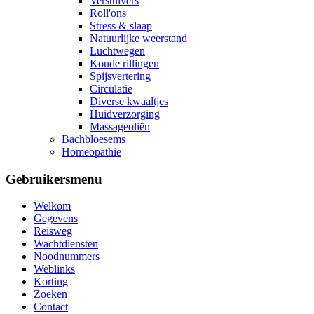
Verstuivers
Roll'ons
Stress & slaap
Natuurlijke weerstand
Luchtwegen
Koude rillingen
Spijsvertering
Circulatie
Diverse kwaaltjes
Huidverzorging
Massageoliën
Bachbloesems
Homeopathie
Gebruikersmenu
Welkom
Gegevens
Reisweg
Wachtdiensten
Noodnummers
Weblinks
Korting
Zoeken
Contact