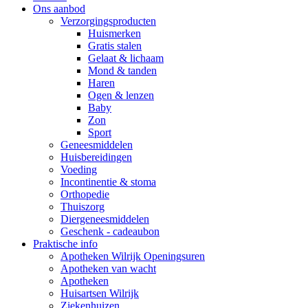
Ons aanbod
Verzorgingsproducten
Huismerken
Gratis stalen
Gelaat & lichaam
Mond & tanden
Haren
Ogen & lenzen
Baby
Zon
Sport
Geneesmiddelen
Huisbereidingen
Voeding
Incontinentie & stoma
Orthopedie
Thuiszorg
Diergeneesmiddelen
Geschenk - cadeaubon
Praktische info
Apotheken Wilrijk Openingsuren
Apotheken van wacht
Apotheken
Huisartsen Wilrijk
Ziekenhuizen