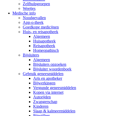
Zelfhulpgroepen
Weetjes
Medische info
Noodgevallen
App-o-theek
Goedkope medicijnen
Huis- en reisapotheek
Algemeen
Huisapotheek
Reisapotheek
Homeopathisch
Bijsluiters
Algemeen
Bijsluiters opzoeken
Bijsluiter woordenboek
Gebruik geneesmiddelen
Arts en apotheker
Bijwerkingen
Vergunde geneesmiddelen
Kopen via internet
Autorijden
Zwangerschap
Kinderen
Slaap & kalmeermiddelen
Pijnstillers