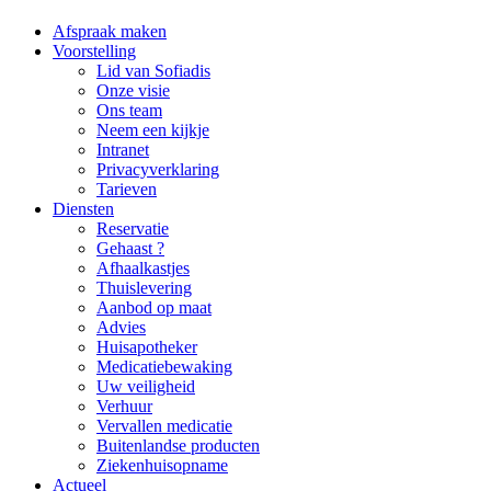
Afspraak maken
Voorstelling
Lid van Sofiadis
Onze visie
Ons team
Neem een kijkje
Intranet
Privacyverklaring
Tarieven
Diensten
Reservatie
Gehaast ?
Afhaalkastjes
Thuislevering
Aanbod op maat
Advies
Huisapotheker
Medicatiebewaking
Uw veiligheid
Verhuur
Vervallen medicatie
Buitenlandse producten
Ziekenhuisopname
Actueel