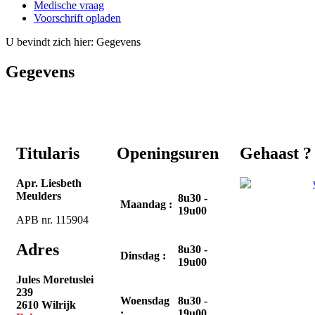
Medische vraag
Voorschrift opladen
U bevindt zich hier:
Gegevens
Gegevens
Titularis
Openingsuren
Gehaast ?
Apr. Liesbeth
Meulders
8u30 -
Maandag :
19u00
APB nr. 115904
Adres
8u30 -
Dinsdag :
19u00
Jules Moretuslei
239
Woensdag
8u30 -
2610 Wilrijk
:
19u00