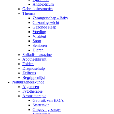
Antibioticum
Gebruiksinstructies
Themas
Zwangerschap - Baby
Gezond gewicht
Gezonde slaap
Voeding
Vitaliteit
Sport
Senioren
Dieren
Sofiadis magazine
Apotheekkrant
Folders
Diagnosehulp
Zelftests
Begrippenlijst
Natuurgeneeskunde
Algemeen
Fytotherapie
Aromatherapie
Gebruik van E.O.'s
Starterskit
Omgevingssprays