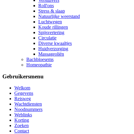
Verstuivers
Roll'ons
Stress & slaap
Natuurlijke weerstand
Luchtwegen
Koude rillingen
Spijsvertering
Circulatie
Diverse kwaaltjes
Huidverzorging
Massageoliën
Bachbloesems
Homeopathie
Gebruikersmenu
Welkom
Gegevens
Reisweg
Wachtdiensten
Noodnummers
Weblinks
Korting
Zoeken
Contact