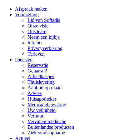
Afspraak maken
Voorstelling
Lid van Sofiadis
Onze visie
Ons team
Neem een kijkje
Intranet
Privacyverklaring
Tarieven
Diensten
Reservatie
Gehaast ?
Afhaalkastjes
Thuislevering
Aanbod op maat
Advies
Huisapotheker
Medicatiebewaking
Uw veiligheid
Verhuur
Vervallen medicatie
Buitenlandse producten
Ziekenhuisopname
Actueel