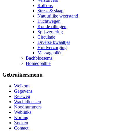
Verstuivers
Roll'ons
Stress & slaap
Natuurlijke weerstand
Luchtwegen
Koude rillingen
Spijsvertering
Circulatie
Diverse kwaaltjes
Huidverzorging
Massageoliën
Bachbloesems
Homeopathie
Gebruikersmenu
Welkom
Gegevens
Reisweg
Wachtdiensten
Noodnummers
Weblinks
Korting
Zoeken
Contact