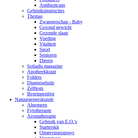
Antibioticum
Gebruiksinstructies
Themas
Zwangerschap - Baby
Gezond gewicht
Gezonde slaap
Voeding
Vitaliteit
Sport
Senioren
Dieren
Sofiadis magazine
Apotheekkrant
Folders
Diagnosehulp
Zelftests
Begrippenlijst
Natuurgeneeskunde
Algemeen
Fytotherapie
Aromatherapie
Gebruik van E.O.'s
Starterskit
Omgevingssprays