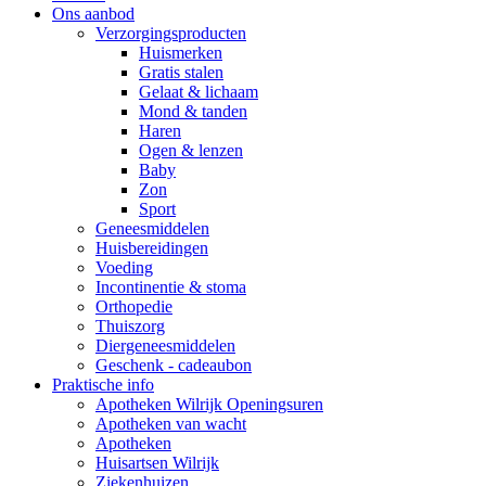
Ons aanbod
Verzorgingsproducten
Huismerken
Gratis stalen
Gelaat & lichaam
Mond & tanden
Haren
Ogen & lenzen
Baby
Zon
Sport
Geneesmiddelen
Huisbereidingen
Voeding
Incontinentie & stoma
Orthopedie
Thuiszorg
Diergeneesmiddelen
Geschenk - cadeaubon
Praktische info
Apotheken Wilrijk Openingsuren
Apotheken van wacht
Apotheken
Huisartsen Wilrijk
Ziekenhuizen