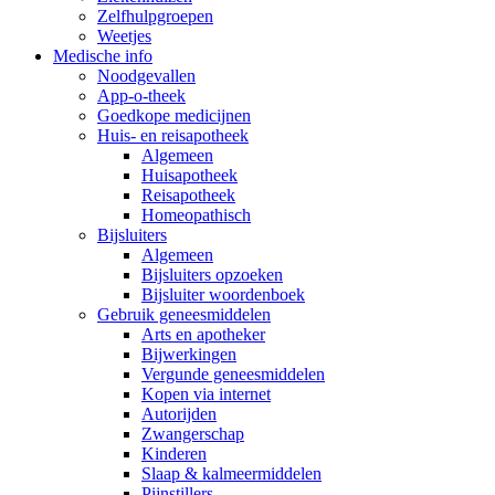
Zelfhulpgroepen
Weetjes
Medische info
Noodgevallen
App-o-theek
Goedkope medicijnen
Huis- en reisapotheek
Algemeen
Huisapotheek
Reisapotheek
Homeopathisch
Bijsluiters
Algemeen
Bijsluiters opzoeken
Bijsluiter woordenboek
Gebruik geneesmiddelen
Arts en apotheker
Bijwerkingen
Vergunde geneesmiddelen
Kopen via internet
Autorijden
Zwangerschap
Kinderen
Slaap & kalmeermiddelen
Pijnstillers