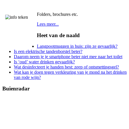
Folders, brochures etc.
Lees meer...
Heet van de naald
Langpootmuggen in huis: zijn ze gevaarlijk?
Is een elektrische tandenborstel beter?
Daarom neem je je smartphone beter niet mee naar het toilet
Is ‘oud’ water drinken gevaarlijk?
Wat desinfecteert je handen best: zeep of ontsmettingsgel?
Wat kan je doen tegen verkleuring van je mond na het drinken
van rode wijn?
Buienradar