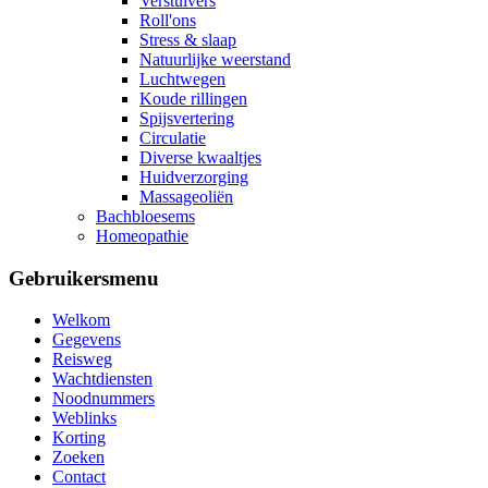
Verstuivers
Roll'ons
Stress & slaap
Natuurlijke weerstand
Luchtwegen
Koude rillingen
Spijsvertering
Circulatie
Diverse kwaaltjes
Huidverzorging
Massageoliën
Bachbloesems
Homeopathie
Gebruikersmenu
Welkom
Gegevens
Reisweg
Wachtdiensten
Noodnummers
Weblinks
Korting
Zoeken
Contact