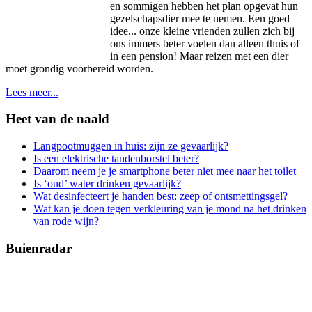
en sommigen hebben het plan opgevat hun
gezelschapsdier mee te nemen. Een goed
idee... onze kleine vrienden zullen zich bij
ons immers beter voelen dan alleen thuis of
in een pension! Maar reizen met een dier
moet grondig voorbereid worden.
Lees meer...
Heet van de naald
Langpootmuggen in huis: zijn ze gevaarlijk?
Is een elektrische tandenborstel beter?
Daarom neem je je smartphone beter niet mee naar het toilet
Is ‘oud’ water drinken gevaarlijk?
Wat desinfecteert je handen best: zeep of ontsmettingsgel?
Wat kan je doen tegen verkleuring van je mond na het drinken
van rode wijn?
Buienradar