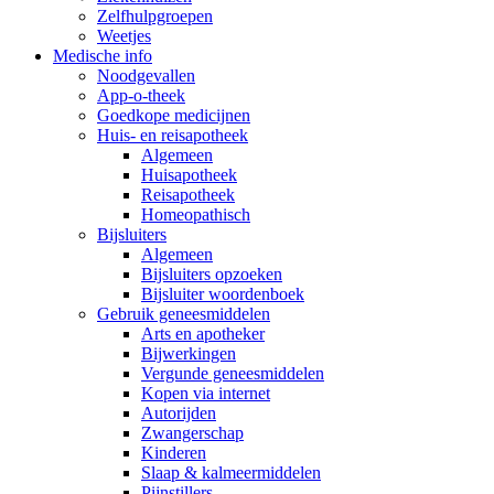
Zelfhulpgroepen
Weetjes
Medische info
Noodgevallen
App-o-theek
Goedkope medicijnen
Huis- en reisapotheek
Algemeen
Huisapotheek
Reisapotheek
Homeopathisch
Bijsluiters
Algemeen
Bijsluiters opzoeken
Bijsluiter woordenboek
Gebruik geneesmiddelen
Arts en apotheker
Bijwerkingen
Vergunde geneesmiddelen
Kopen via internet
Autorijden
Zwangerschap
Kinderen
Slaap & kalmeermiddelen
Pijnstillers