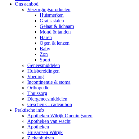
Ons aanbod
Verzorgingsproducten
Huismerken
Gratis stalen
Gelaat & lichaam
Mond & tanden
Haren
Ogen & lenzen
Baby
Zon
Sport
Geneesmiddelen
Huisbereidingen
Voeding
Incontinentie & stoma
Orthopedie
Thuiszorg
Diergeneesmiddelen
Geschenk - cadeaubon
Praktische info
Apotheken Wilrijk Openingsuren
Apotheken van wacht
Apotheken
Huisartsen Wilrijk
Ziekenhuizen