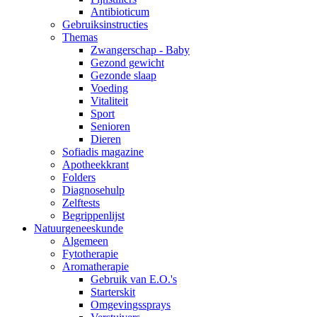
Antibioticum
Gebruiksinstructies
Themas
Zwangerschap - Baby
Gezond gewicht
Gezonde slaap
Voeding
Vitaliteit
Sport
Senioren
Dieren
Sofiadis magazine
Apotheekkrant
Folders
Diagnosehulp
Zelftests
Begrippenlijst
Natuurgeneeskunde
Algemeen
Fytotherapie
Aromatherapie
Gebruik van E.O.'s
Starterskit
Omgevingssprays