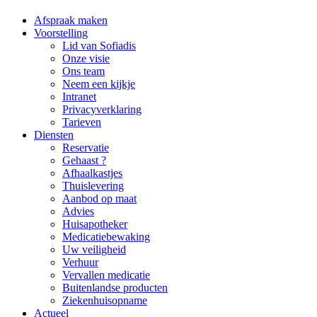
Afspraak maken
Voorstelling
Lid van Sofiadis
Onze visie
Ons team
Neem een kijkje
Intranet
Privacyverklaring
Tarieven
Diensten
Reservatie
Gehaast ?
Afhaalkastjes
Thuislevering
Aanbod op maat
Advies
Huisapotheker
Medicatiebewaking
Uw veiligheid
Verhuur
Vervallen medicatie
Buitenlandse producten
Ziekenhuisopname
Actueel