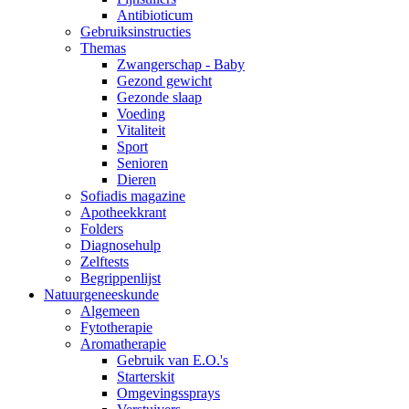
Antibioticum
Gebruiksinstructies
Themas
Zwangerschap - Baby
Gezond gewicht
Gezonde slaap
Voeding
Vitaliteit
Sport
Senioren
Dieren
Sofiadis magazine
Apotheekkrant
Folders
Diagnosehulp
Zelftests
Begrippenlijst
Natuurgeneeskunde
Algemeen
Fytotherapie
Aromatherapie
Gebruik van E.O.'s
Starterskit
Omgevingssprays