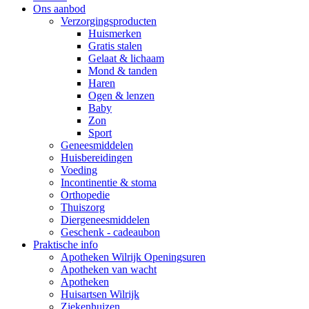
Ons aanbod
Verzorgingsproducten
Huismerken
Gratis stalen
Gelaat & lichaam
Mond & tanden
Haren
Ogen & lenzen
Baby
Zon
Sport
Geneesmiddelen
Huisbereidingen
Voeding
Incontinentie & stoma
Orthopedie
Thuiszorg
Diergeneesmiddelen
Geschenk - cadeaubon
Praktische info
Apotheken Wilrijk Openingsuren
Apotheken van wacht
Apotheken
Huisartsen Wilrijk
Ziekenhuizen