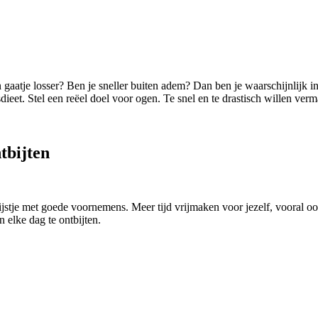
n gaatje losser? Ben je sneller buiten adem? Dan ben je waarschijnlijk i
eet. Stel een reëel doel voor ogen. Te snel en te drastisch willen vermag
tbijten
jstje met goede voornemens. Meer tijd vrijmaken voor jezelf, vooral o
elke dag te ontbijten.