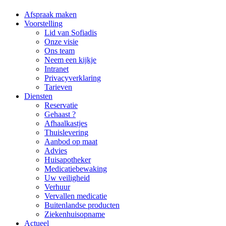
Afspraak maken
Voorstelling
Lid van Sofiadis
Onze visie
Ons team
Neem een kijkje
Intranet
Privacyverklaring
Tarieven
Diensten
Reservatie
Gehaast ?
Afhaalkastjes
Thuislevering
Aanbod op maat
Advies
Huisapotheker
Medicatiebewaking
Uw veiligheid
Verhuur
Vervallen medicatie
Buitenlandse producten
Ziekenhuisopname
Actueel