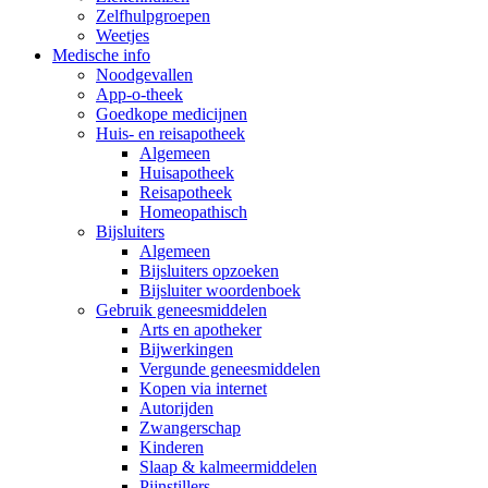
Zelfhulpgroepen
Weetjes
Medische info
Noodgevallen
App-o-theek
Goedkope medicijnen
Huis- en reisapotheek
Algemeen
Huisapotheek
Reisapotheek
Homeopathisch
Bijsluiters
Algemeen
Bijsluiters opzoeken
Bijsluiter woordenboek
Gebruik geneesmiddelen
Arts en apotheker
Bijwerkingen
Vergunde geneesmiddelen
Kopen via internet
Autorijden
Zwangerschap
Kinderen
Slaap & kalmeermiddelen
Pijnstillers