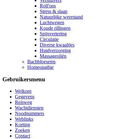
Verstuivers
Roll'ons
Stress & slaap
Natuurlijke weerstand
Luchtwegen
Koude rillingen
Spijsvertering
Circulatie
Diverse kwaaltjes
Huidverzorging
Massageoliën
Bachbloesems
Homeopathie
Gebruikersmenu
Welkom
Gegevens
Reisweg
Wachtdiensten
Noodnummers
Weblinks
Korting
Zoeken
Contact