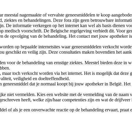
waar meestal nagemaakte of vervalste geneesmiddelen te koop aangebod
, ziektes en behandelingen. Deze fora zijn geen betrouwbare informati
n. De informatie verkregen op het internet kan wel als basis dienen vo
op medisch voorschrift. De Belgische regelgeving verbiedt dit. Voor g
e en de opvolging van de behandeling. Het contact met jouw apotheker i
worden op bepaalde internetsites waar geneesmiddelen verkocht worden.
u geschikt en veilig zijn. Deze consultaties maken bovendien het aank
n voor de behandeling van ernstige ziektes. Meestel bieden deze in we
ebben.
, maar toch verkocht worden via het internet. Het is mogelijk dat deze 
iteit, veiligheid en doeltreffendheid.
 een geneesmiddel dat je normaal koopt bij jouw apotheker in België. H
lijke niet vermelden. Kies een website met de vermelding van de naam v
geschreven heeft, welke zijn/haar competenties zijn en wat de drijfveer i
iddel of als je een onverwachte reactie op de behandeling ervaart, praat