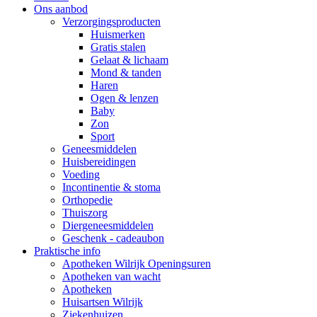
Ons aanbod
Verzorgingsproducten
Huismerken
Gratis stalen
Gelaat & lichaam
Mond & tanden
Haren
Ogen & lenzen
Baby
Zon
Sport
Geneesmiddelen
Huisbereidingen
Voeding
Incontinentie & stoma
Orthopedie
Thuiszorg
Diergeneesmiddelen
Geschenk - cadeaubon
Praktische info
Apotheken Wilrijk Openingsuren
Apotheken van wacht
Apotheken
Huisartsen Wilrijk
Ziekenhuizen