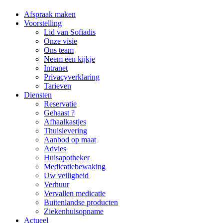
Afspraak maken
Voorstelling
Lid van Sofiadis
Onze visie
Ons team
Neem een kijkje
Intranet
Privacyverklaring
Tarieven
Diensten
Reservatie
Gehaast ?
Afhaalkastjes
Thuislevering
Aanbod op maat
Advies
Huisapotheker
Medicatiebewaking
Uw veiligheid
Verhuur
Vervallen medicatie
Buitenlandse producten
Ziekenhuisopname
Actueel