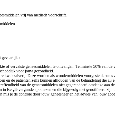
eesmiddelen vrij van medisch voorschrift.
smiddelen.
 gevaarlijk :
aakte of vervalste geneesmiddelen te ontvangen. Tenminste 50% van de 
s schadelijk voor jouw gezondheid.
re kwakzalverij. Deze worden als wondermiddelen voorgesteld, soms zel
ben en de patiënten zelfs kunnen afhouden van de behandeling die zij 
oeltreffendheid van de geneesmiddelen niet gegarandeerd omdat ze aan d
an in België vergunde apotheken en die bijgevolg niet genotifieerd zij
s je de controle door jouw geneesheer en het advies van jouw apotheke