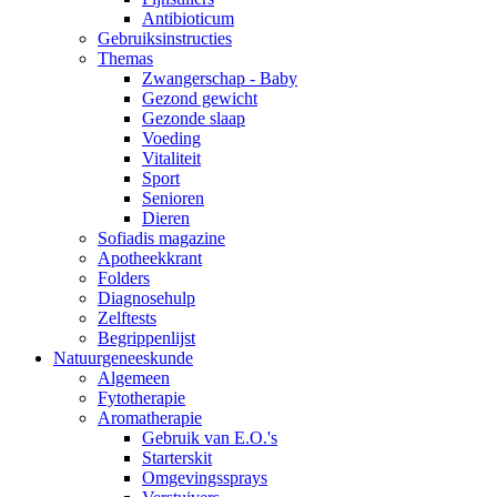
Antibioticum
Gebruiksinstructies
Themas
Zwangerschap - Baby
Gezond gewicht
Gezonde slaap
Voeding
Vitaliteit
Sport
Senioren
Dieren
Sofiadis magazine
Apotheekkrant
Folders
Diagnosehulp
Zelftests
Begrippenlijst
Natuurgeneeskunde
Algemeen
Fytotherapie
Aromatherapie
Gebruik van E.O.'s
Starterskit
Omgevingssprays