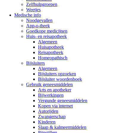
Zelfhulpgroepen
Weetjes
Medische info
Noodgevallen
App-o-theek
Goedkope medicijnen
Huis- en reisapotheek
Algemeen
Huisapotheek
Reisapotheek
Homeopathisch
Bijsluiters
Algemeen
Bijsluiters opzoeken
Bijsluiter woordenboek
Gebruik geneesmiddelen
Arts en apotheker
Bijwerkingen
Vergunde geneesmiddelen
Kopen via internet
Autorijden
Zwangerschap
Kinderen
Slaap & kalmeermiddelen
Pijnstillers