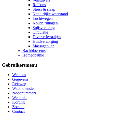
Verstuivers
Roll'ons
Stress & slaap
Natuurlijke weerstand
Luchtwegen
Koude rillingen
Spijsvertering
Circulatie
Diverse kwaaltjes
Huidverzorging
Massageoliën
Bachbloesems
Homeopathie
Gebruikersmenu
Welkom
Gegevens
Reisweg
Wachtdiensten
Noodnummers
Weblinks
Korting
Zoeken
Contact