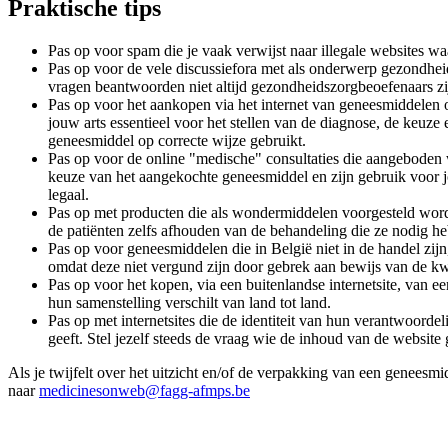
Praktische tips
Pas op voor spam die je vaak verwijst naar illegale websites 
Pas op voor de vele discussiefora met als onderwerp gezondheid
vragen beantwoorden niet altijd gezondheidszorgbeoefenaars zij
Pas op voor het aankopen via het internet van geneesmiddelen 
jouw arts essentieel voor het stellen van de diagnose, de keuz
geneesmiddel op correcte wijze gebruikt.
Pas op voor de online "medische" consultaties die aangeboden 
keuze van het aangekochte geneesmiddel en zijn gebruik voor jo
legaal.
Pas op met producten die als wondermiddelen voorgesteld worde
de patiënten zelfs afhouden van de behandeling die ze nodig h
Pas op voor geneesmiddelen die in België niet in de handel zijn
omdat deze niet vergund zijn door gebrek aan bewijs van de kwal
Pas op voor het kopen, via een buitenlandse internetsite, van
hun samenstelling verschilt van land tot land.
Pas op met internetsites die de identiteit van hun verantwoorde
geeft. Stel jezelf steeds de vraag wie de inhoud van de website 
Als je twijfelt over het uitzicht en/of de verpakking van een geneesm
naar