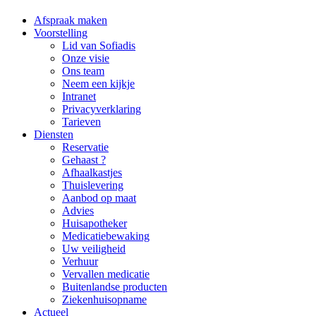
Afspraak maken
Voorstelling
Lid van Sofiadis
Onze visie
Ons team
Neem een kijkje
Intranet
Privacyverklaring
Tarieven
Diensten
Reservatie
Gehaast ?
Afhaalkastjes
Thuislevering
Aanbod op maat
Advies
Huisapotheker
Medicatiebewaking
Uw veiligheid
Verhuur
Vervallen medicatie
Buitenlandse producten
Ziekenhuisopname
Actueel