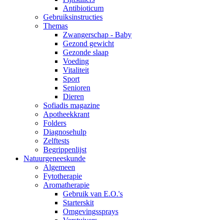
Antibioticum
Gebruiksinstructies
Themas
Zwangerschap - Baby
Gezond gewicht
Gezonde slaap
Voeding
Vitaliteit
Sport
Senioren
Dieren
Sofiadis magazine
Apotheekkrant
Folders
Diagnosehulp
Zelftests
Begrippenlijst
Natuurgeneeskunde
Algemeen
Fytotherapie
Aromatherapie
Gebruik van E.O.'s
Starterskit
Omgevingssprays