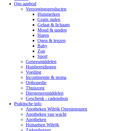
Ons aanbod
Verzorgingsproducten
Huismerken
Gratis stalen
Gelaat & lichaam
Mond & tanden
Haren
Ogen & lenzen
Baby
Zon
Sport
Geneesmiddelen
Huisbereidingen
Voeding
Incontinentie & stoma
Orthopedie
Thuiszorg
Diergeneesmiddelen
Geschenk - cadeaubon
Praktische info
Apotheken Wilrijk Openingsuren
Apotheken van wacht
Apotheken
Huisartsen Wilrijk
Ziekenhuizen