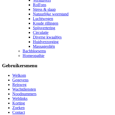
Verstuivers
Roll'ons
Stress & slaap
Natuurlijke weerstand
Luchtwegen
Koude rillingen
Spijsvertering
Circulatie
Diverse kwaaltjes
Huidverzorging
Massageoliën
Bachbloesems
Homeopathie
Gebruikersmenu
Welkom
Gegevens
Reisweg
Wachtdiensten
Noodnummers
Weblinks
Korting
Zoeken
Contact