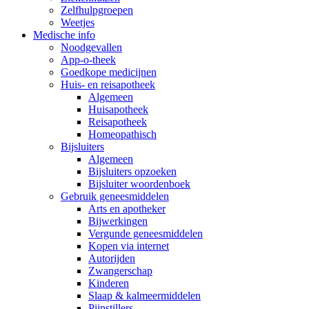
Zelfhulpgroepen
Weetjes
Medische info
Noodgevallen
App-o-theek
Goedkope medicijnen
Huis- en reisapotheek
Algemeen
Huisapotheek
Reisapotheek
Homeopathisch
Bijsluiters
Algemeen
Bijsluiters opzoeken
Bijsluiter woordenboek
Gebruik geneesmiddelen
Arts en apotheker
Bijwerkingen
Vergunde geneesmiddelen
Kopen via internet
Autorijden
Zwangerschap
Kinderen
Slaap & kalmeermiddelen
Pijnstillers