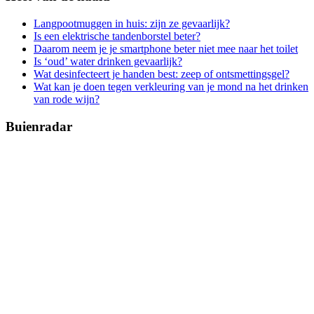
Langpootmuggen in huis: zijn ze gevaarlijk?
Is een elektrische tandenborstel beter?
Daarom neem je je smartphone beter niet mee naar het toilet
Is ‘oud’ water drinken gevaarlijk?
Wat desinfecteert je handen best: zeep of ontsmettingsgel?
Wat kan je doen tegen verkleuring van je mond na het drinken
van rode wijn?
Buienradar