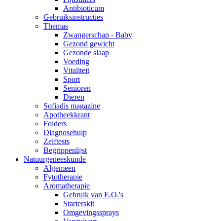
Antibioticum
Gebruiksinstructies
Themas
Zwangerschap - Baby
Gezond gewicht
Gezonde slaap
Voeding
Vitaliteit
Sport
Senioren
Dieren
Sofiadis magazine
Apotheekkrant
Folders
Diagnosehulp
Zelftests
Begrippenlijst
Natuurgeneeskunde
Algemeen
Fytotherapie
Aromatherapie
Gebruik van E.O.'s
Starterskit
Omgevingssprays