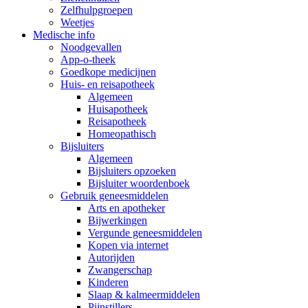
Zelfhulpgroepen
Weetjes
Medische info
Noodgevallen
App-o-theek
Goedkope medicijnen
Huis- en reisapotheek
Algemeen
Huisapotheek
Reisapotheek
Homeopathisch
Bijsluiters
Algemeen
Bijsluiters opzoeken
Bijsluiter woordenboek
Gebruik geneesmiddelen
Arts en apotheker
Bijwerkingen
Vergunde geneesmiddelen
Kopen via internet
Autorijden
Zwangerschap
Kinderen
Slaap & kalmeermiddelen
Pijnstillers