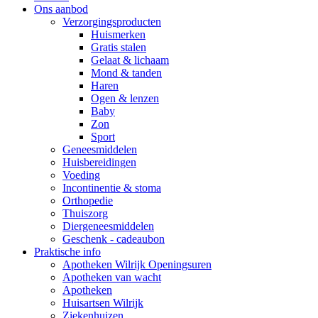
Ons aanbod
Verzorgingsproducten
Huismerken
Gratis stalen
Gelaat & lichaam
Mond & tanden
Haren
Ogen & lenzen
Baby
Zon
Sport
Geneesmiddelen
Huisbereidingen
Voeding
Incontinentie & stoma
Orthopedie
Thuiszorg
Diergeneesmiddelen
Geschenk - cadeaubon
Praktische info
Apotheken Wilrijk Openingsuren
Apotheken van wacht
Apotheken
Huisartsen Wilrijk
Ziekenhuizen