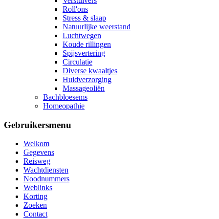
Verstuivers
Roll'ons
Stress & slaap
Natuurlijke weerstand
Luchtwegen
Koude rillingen
Spijsvertering
Circulatie
Diverse kwaaltjes
Huidverzorging
Massageoliën
Bachbloesems
Homeopathie
Gebruikersmenu
Welkom
Gegevens
Reisweg
Wachtdiensten
Noodnummers
Weblinks
Korting
Zoeken
Contact