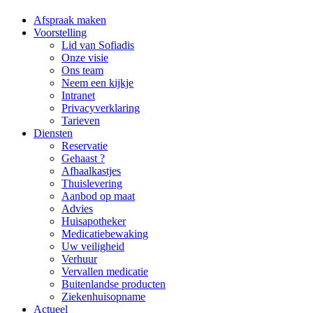
Afspraak maken
Voorstelling
Lid van Sofiadis
Onze visie
Ons team
Neem een kijkje
Intranet
Privacyverklaring
Tarieven
Diensten
Reservatie
Gehaast ?
Afhaalkastjes
Thuislevering
Aanbod op maat
Advies
Huisapotheker
Medicatiebewaking
Uw veiligheid
Verhuur
Vervallen medicatie
Buitenlandse producten
Ziekenhuisopname
Actueel