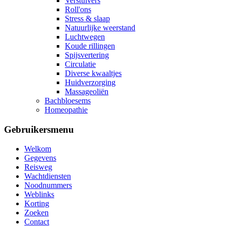
Verstuivers
Roll'ons
Stress & slaap
Natuurlijke weerstand
Luchtwegen
Koude rillingen
Spijsvertering
Circulatie
Diverse kwaaltjes
Huidverzorging
Massageoliën
Bachbloesems
Homeopathie
Gebruikersmenu
Welkom
Gegevens
Reisweg
Wachtdiensten
Noodnummers
Weblinks
Korting
Zoeken
Contact