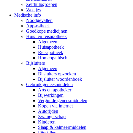
Zelfhulpgroepen
Weetjes
Medische info
Noodgevallen
App-o-theek
Goedkope medicijnen
Huis- en reisapotheek
Algemeen
Huisapotheek
Reisapotheek
Homeopathisch
Bijsluiters
Algemeen
Bijsluiters opzoeken
Bijsluiter woordenboek
Gebruik geneesmiddelen
Arts en apotheker
Bijwerkingen
Vergunde geneesmiddelen
Kopen via internet
Autorijden
Zwangerschap
Kinderen
Slaap & kalmeermiddelen
Pijnstillers