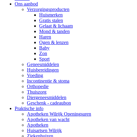
Ons aanbod
Verzorgingsproducten
Huismerken
Gratis stalen
Gelaat & lichaam
Mond & tanden
Haren
Ogen & lenzen
Baby
Zon
Sport
Geneesmiddelen
Huisbereidingen
Voeding
Incontinentie & stoma
Orthopedie
Thuiszorg
Diergeneesmiddelen
Geschenk - cadeaubon
Praktische info
Apotheken Wilrijk Openingsuren
Apotheken van wacht
Apotheken
Huisartsen Wilrijk
Ziekenhuizen