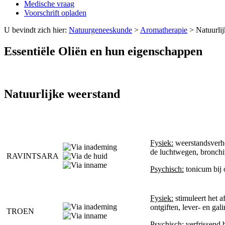
Medische vraag
Voorschrift opladen
U bevindt zich hier:
Natuurgeneeskunde
>
Aromatherapie
>
Natuurli
Essentiële Oliën en hun eigenschappen
Natuurlijke weerstand
Fysiek:
weerstandsverhog
de luchtwegen, bronchiti
RAVINTSARA
Psychisch:
tonicum bij 
Fysiek:
stimuleert het a
ontgiften, lever- en gal
TROEN
Psychisch:
verfrissend 