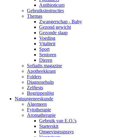
Antibioticum
Gebruiksinstructies
Themas
Zwangerschap - Baby
Gezond gewicht
Gezonde slaap
Voeding
Vitaliteit
Sport
Senioren
Dieren
Sofiadis magazine
Apotheekkrant
Folders
Diagnosehulp
Zelftests
Begrippenlijst
Natuurgeneeskunde
Algemeen
Fytotherapie
Aromatherapie
Gebruik van E.O.'s
Starterskit
Omgevingssprays