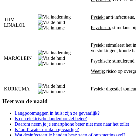
Fysiek:
anti-infectueus
TIJM
LINALOL
Psychisch:
stimulans bi
Fysiek:
stimuleert het im
verstuikingen, koude ha
MARJOLEIN
Psychisch:
stimulerend 
Weetje:
risico op overg
KURKUMA
Fysiek:
digestief tonicu
Heet van de naald
Langpootmuggen in huis: zijn ze gevaarlijk?
Is een elektrische tandenborstel beter?
Daarom neem je je smartphone beter niet mee naar het toilet
Is ‘oud’ water drinken gevaarlijk?
Wat desinfecteert je handen best: zeep of ontsmettingsgel?