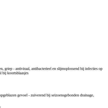
iep - antiviraal, antibacterieel en slijmoplossend bij infecties op
l bij koortsblaasjes
en opgeblazen gevoel - zuiverend bij seizoensgebonden drainage,
d