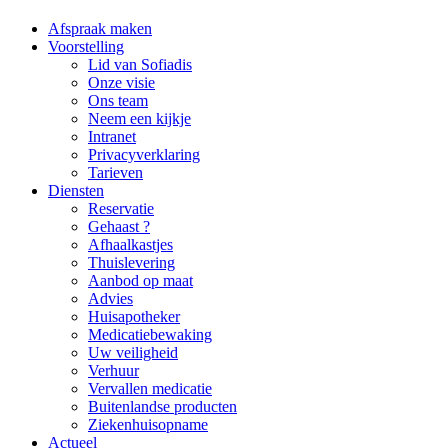
Afspraak maken
Voorstelling
Lid van Sofiadis
Onze visie
Ons team
Neem een kijkje
Intranet
Privacyverklaring
Tarieven
Diensten
Reservatie
Gehaast ?
Afhaalkastjes
Thuislevering
Aanbod op maat
Advies
Huisapotheker
Medicatiebewaking
Uw veiligheid
Verhuur
Vervallen medicatie
Buitenlandse producten
Ziekenhuisopname
Actueel