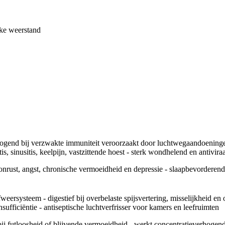
jke weerstand
end bij verzwakte immuniteit veroorzaakt door luchtwegaandoeningen, gr
s, sinusitis, keelpijn, vastzittende hoest - sterk wondhelend en antiviraa
onrust, angst, chronische vermoeidheid en depressie - slaapbevorderend
fweersysteem - digestief bij overbelaste spijsvertering, misselijkheid 
insufficiëntie - antiseptische luchtverfrisser voor kamers en leefruimten
bij futloosheid of blijvende vermoeidheid - werkt concentratieverhogen