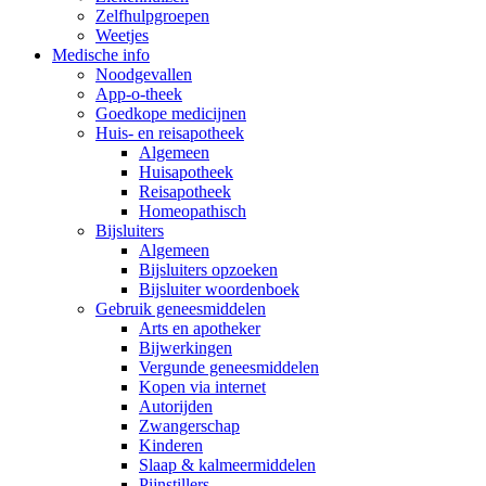
Zelfhulpgroepen
Weetjes
Medische info
Noodgevallen
App-o-theek
Goedkope medicijnen
Huis- en reisapotheek
Algemeen
Huisapotheek
Reisapotheek
Homeopathisch
Bijsluiters
Algemeen
Bijsluiters opzoeken
Bijsluiter woordenboek
Gebruik geneesmiddelen
Arts en apotheker
Bijwerkingen
Vergunde geneesmiddelen
Kopen via internet
Autorijden
Zwangerschap
Kinderen
Slaap & kalmeermiddelen
Pijnstillers