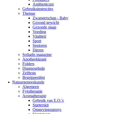
Antibioticum
Gebruiksinstructies
Themas
Zwangerschap - Baby
Gezond gewicht
Gezonde slaap
Voeding
Vitaliteit
Sport
Senioren
Dieren
Sofiadis magazine
Apotheekkrant
Folders
Diagnosehulp
Zelftests
Begrippenlijst
Natuurgeneeskunde
Algemeen
Fytotherapie
Aromatherapie
Gebruik van E.O.'s
Starterskit
Omgevingssprays