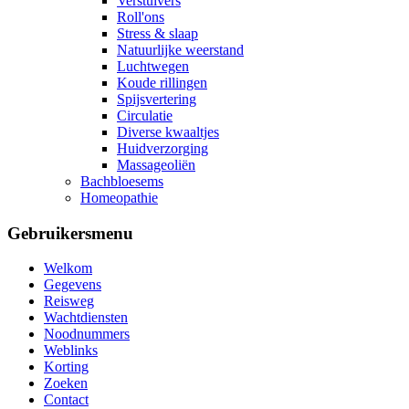
Verstuivers
Roll'ons
Stress & slaap
Natuurlijke weerstand
Luchtwegen
Koude rillingen
Spijsvertering
Circulatie
Diverse kwaaltjes
Huidverzorging
Massageoliën
Bachbloesems
Homeopathie
Gebruikersmenu
Welkom
Gegevens
Reisweg
Wachtdiensten
Noodnummers
Weblinks
Korting
Zoeken
Contact