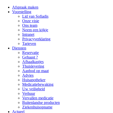
Afspraak maken
Voorstelling
Lid van Sofiadis
Onze visie
Ons team
Neem een kijkje
Intranet
Privacyverklaring
Tarieven
Diensten
Reservatie
Gehaast ?
Afhaalkastjes
Thuislevering
Aanbod op maat
Advies
Huisapotheker
Medicatiebewaking
Uw veiligheid
Verhuur
Vervallen medicatie
Buitenlandse producten
Ziekenhuisopname
Actueel