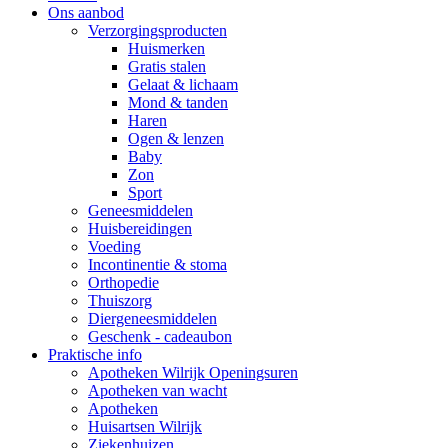
Ons aanbod
Verzorgingsproducten
Huismerken
Gratis stalen
Gelaat & lichaam
Mond & tanden
Haren
Ogen & lenzen
Baby
Zon
Sport
Geneesmiddelen
Huisbereidingen
Voeding
Incontinentie & stoma
Orthopedie
Thuiszorg
Diergeneesmiddelen
Geschenk - cadeaubon
Praktische info
Apotheken Wilrijk Openingsuren
Apotheken van wacht
Apotheken
Huisartsen Wilrijk
Ziekenhuizen