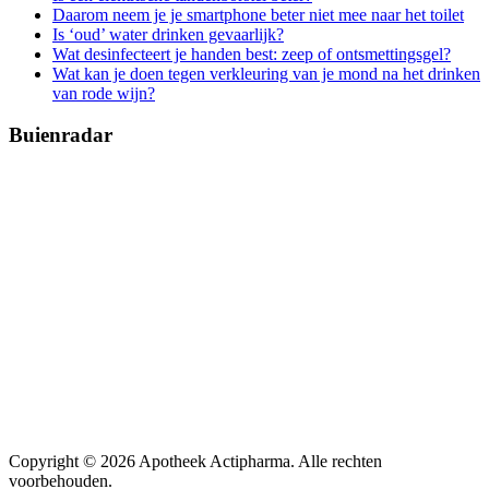
Daarom neem je je smartphone beter niet mee naar het toilet
Is ‘oud’ water drinken gevaarlijk?
Wat desinfecteert je handen best: zeep of ontsmettingsgel?
Wat kan je doen tegen verkleuring van je mond na het drinken
van rode wijn?
Buienradar
Copyright © 2026 Apotheek Actipharma. Alle rechten
voorbehouden.