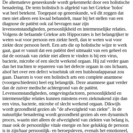
De alternatieve geneeskunde wordt gekenmerkt door een holistische
benadering. De term holistisch is afgeleid van het Griekse 'holos'
wat heel betekent. Toegepast op geneeskunde, wil dit zeggen dat
men niet alleen een kwaal behandelt, maar bij het stellen van een
diagnose de patiënt ook zal bevragen naar zijn
levensomstandigheden, persoonlijkheid en intermenselijke relaties.
Volgens de befaamde Griekse arts Hippocrates is het belangrijker te
weten wat voor persoon een ziekte heeft, dan te weten wat voor
ziekte deze persoon heeft. Een arts die op holistische wijze te werk
gaat, gaat er vanuit dat een patiënt deel uitmaakt van een geheel en
dat de oorzaak van ziekte niet alleen te vinden is bij een virus,
bacterie, microbe of een slecht werkend orgaan. Hij zal verder gaan
dan het trachten te repareren van het defecte orgaan in ons lichaam,
alsof het over een defect wisselstuk uit een huishoudapparaat zou
gaan. Daarom is voor een holistisch arts een complete anamnese
(voorgeschiedenis) heel erg belangrijk. Deze anamnese gaat verder
dan de zuiver medische achtergrond van de patiënt.
Levensomstandigheden, omgevingsfactoren, persoonlijkheid en
intermenselijke relaties kunnen minstens even ziekmakend zijn dan
een virus, bacterie, microbe of slecht werkend orgaan. Dikwijls
wordt gezondheid gezien als "de afwezigheid van ziekte". In de
natuurlijke benadering wordt gezondheid gezien als een dynamisch
proces, waarin niet alleen de afwezigheid van ziekten van belang is,
maar ook de persoonlijke vitale energie en hoe gelukkig de persoon
is in zijn/haar persoonlijk- en beroepsleven, evenals het emotioneel,