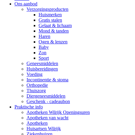
Ons aanbod
Verzorgingsproducten
Huismerken
Gratis stalen
Gelaat & lichaam
Mond & tanden
Haren
Ogen & lenzen
Baby
Zon
Sport
Geneesmiddelen
Huisbereidingen
Voeding
Incontinentie & stoma
Orthopedie
Thuiszorg
Diergeneesmiddelen
Geschenk - cadeaubon
Praktische info
Apotheken Wilrijk Openingsuren
Apotheken van wacht
Apotheken
Huisartsen Wilrijk
Ziekenhuizen