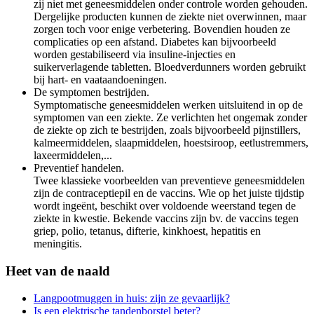
zij niet met geneesmiddelen onder controle worden gehouden.
Dergelijke producten kunnen de ziekte niet overwinnen, maar
zorgen toch voor enige verbetering. Bovendien houden ze
complicaties op een afstand. Diabetes kan bijvoorbeeld
worden gestabiliseerd via insuline-injecties en
suikerverlagende tabletten. Bloedverdunners worden gebruikt
bij hart- en vaataandoeningen.
De symptomen bestrijden.
Symptomatische geneesmiddelen werken uitsluitend in op de
symptomen van een ziekte. Ze verlichten het ongemak zonder
de ziekte op zich te bestrijden, zoals bijvoorbeeld pijnstillers,
kalmeermiddelen, slaapmiddelen, hoestsiroop, eetlustremmers,
laxeermiddelen,...
Preventief handelen.
Twee klassieke voorbeelden van preventieve geneesmiddelen
zijn de contraceptiepil en de vaccins. Wie op het juiste tijdstip
wordt ingeënt, beschikt over voldoende weerstand tegen de
ziekte in kwestie. Bekende vaccins zijn bv. de vaccins tegen
griep, polio, tetanus, difterie, kinkhoest, hepatitis en
meningitis.
Heet van de naald
Langpootmuggen in huis: zijn ze gevaarlijk?
Is een elektrische tandenborstel beter?