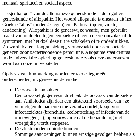
mentaal, spiritueel en sociaal aspect.
"Tegenhanger" van de alternatieve geneeskunde is de reguliere
geneeskunde of allopathie. Het woord allopathie is ontstaan uit het
Griekse "allos" (ander -> tegen) en "Pathos" (lijden, ziekte,
aandoening). Allopathie is de geneeswijze waarbij men gebruikt
maakt van middelen tegen een ziekte of tegen de veroorzaker of de
symtomen, met het doel deze uit te schakelen of te onderdrukken.
Zo wordt bv. een longontsteking, veroorzaakt door een bacterie,
genezen door bacteriedodende penicilline. Allopathie staat centraal
in de universitaire opleiding geneeskunde zoals deze onderwezen
wordt aan onze universiteiten.
Op basis van hun werking worden er vier categorieën
onderscheiden, nl. geneesmiddelen die
De oorzaak aanpakken.
Een oorzakelijk geneesmiddel pakt de oorzaak van de ziekte
aan. Antibiotica zijn daar een uitstekend voorbeeld van : ze
vernietigen de bacteriën die verantwoordelijk zijn voor
infectieziektes (bronchitis, keelontsteking of infectie van de
urinewegen,...), op voorwaarde dat de behandeling niet
vroegtijdig wordt stopgezet.
De ziekte onder controle houden.
Sommige aandoeningen kunnen ernstige gevolgen hebben als