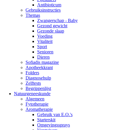
Antibioticum
Gebruiksinstructies
Themas
Zwangerschap - Baby
Gezond gewicht
Gezonde slaap
Voeding
Vitaliteit
Sport
Senioren
Dieren
Sofiadis magazine
Apotheekkrant
Folders
Diagnosehulp
Zelftests
Begrippenlijst
Natuurgeneeskunde
Algemeen
Fytotherapie
Aromatherapie
Gebruik van E.O.'s
Starterskit
Omgevingssprays