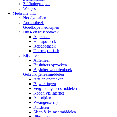
Zelfhulpgroepen
Weetjes
Medische info
Noodgevallen
App-o-theek
Goedkope medicijnen
Huis- en reisapotheek
Algemeen
Huisapotheek
Reisapotheek
Homeopathisch
Bijsluiters
Algemeen
Bijsluiters opzoeken
Bijsluiter woordenboek
Gebruik geneesmiddelen
Arts en apotheker
Bijwerkingen
Vergunde geneesmiddelen
Kopen via internet
Autorijden
Zwangerschap
Kinderen
Slaap & kalmeermiddelen
Pijnstillers