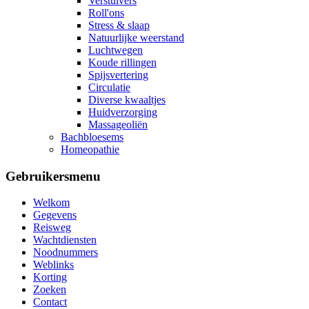
Verstuivers
Roll'ons
Stress & slaap
Natuurlijke weerstand
Luchtwegen
Koude rillingen
Spijsvertering
Circulatie
Diverse kwaaltjes
Huidverzorging
Massageoliën
Bachbloesems
Homeopathie
Gebruikersmenu
Welkom
Gegevens
Reisweg
Wachtdiensten
Noodnummers
Weblinks
Korting
Zoeken
Contact