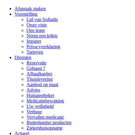
Afspraak maken
Voorstelling
Lid van Sofiadis
Onze visie
Ons team
Neem een kijkje
Intranet
Privacyverklaring
Tarieven
Diensten
Reservatie
Gehaast ?
Afhaalkastjes
Thuislevering
Aanbod op maat
Advies
Huisapotheker
Medicatiebewaking
Uw veiligheid
Verhuur
Vervallen medicatie
Buitenlandse producten
Ziekenhuisopname
Actueel