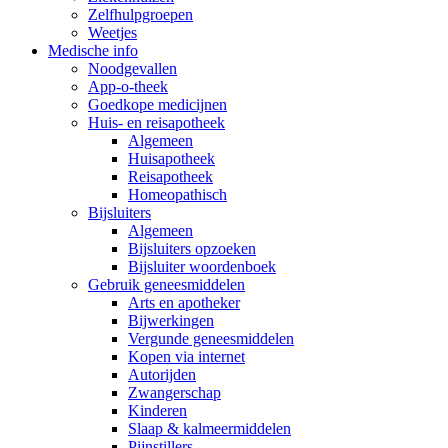
Zelfhulpgroepen
Weetjes
Medische info
Noodgevallen
App-o-theek
Goedkope medicijnen
Huis- en reisapotheek
Algemeen
Huisapotheek
Reisapotheek
Homeopathisch
Bijsluiters
Algemeen
Bijsluiters opzoeken
Bijsluiter woordenboek
Gebruik geneesmiddelen
Arts en apotheker
Bijwerkingen
Vergunde geneesmiddelen
Kopen via internet
Autorijden
Zwangerschap
Kinderen
Slaap & kalmeermiddelen
Pijnstillers