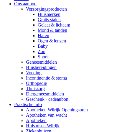
Ons aanbod
Verzorgingsproducten
Huismerken
Gratis stalen
Gelaat & lichaam
Mond & tanden
Haren
Ogen & lenzen
Baby
Zon
Sport
Geneesmiddelen
Huisbereidingen
Voeding
Incontinentie & stoma
Orthopedie
Thuiszorg
Diergeneesmiddelen
Geschenk - cadeaubon
Praktische info
Apotheken Wilrijk Openingsuren
Apotheken van wacht
Apotheken
Huisartsen Wilrijk
Ziekenhuizen