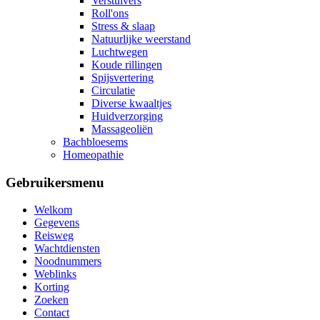
Verstuivers
Roll'ons
Stress & slaap
Natuurlijke weerstand
Luchtwegen
Koude rillingen
Spijsvertering
Circulatie
Diverse kwaaltjes
Huidverzorging
Massageoliën
Bachbloesems
Homeopathie
Gebruikersmenu
Welkom
Gegevens
Reisweg
Wachtdiensten
Noodnummers
Weblinks
Korting
Zoeken
Contact