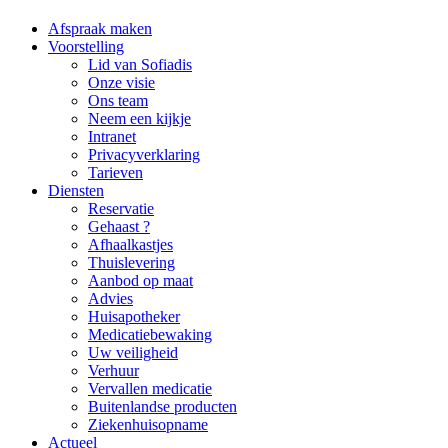
Afspraak maken
Voorstelling
Lid van Sofiadis
Onze visie
Ons team
Neem een kijkje
Intranet
Privacyverklaring
Tarieven
Diensten
Reservatie
Gehaast ?
Afhaalkastjes
Thuislevering
Aanbod op maat
Advies
Huisapotheker
Medicatiebewaking
Uw veiligheid
Verhuur
Vervallen medicatie
Buitenlandse producten
Ziekenhuisopname
Actueel