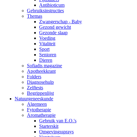
Antibioticum
Gebruiksinstructies
Themas
Zwangerschap - Baby
Gezond gewicht
Gezonde slaap
Voeding
Vitaliteit
Sport
Senioren
Dieren
Sofiadis magazine
Apotheekkrant
Folders
Diagnosehulp
Zelftests
Begrippenlijst
Natuurgeneeskunde
Algemeen
Fytotherapie
Aromatherapie
Gebruik van E.O.'s
Starterskit
Omgevingssprays