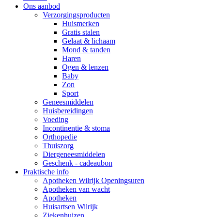
Ons aanbod
Verzorgingsproducten
Huismerken
Gratis stalen
Gelaat & lichaam
Mond & tanden
Haren
Ogen & lenzen
Baby
Zon
Sport
Geneesmiddelen
Huisbereidingen
Voeding
Incontinentie & stoma
Orthopedie
Thuiszorg
Diergeneesmiddelen
Geschenk - cadeaubon
Praktische info
Apotheken Wilrijk Openingsuren
Apotheken van wacht
Apotheken
Huisartsen Wilrijk
Ziekenhuizen