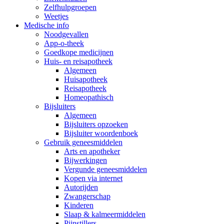
Zelfhulpgroepen
Weetjes
Medische info
Noodgevallen
App-o-theek
Goedkope medicijnen
Huis- en reisapotheek
Algemeen
Huisapotheek
Reisapotheek
Homeopathisch
Bijsluiters
Algemeen
Bijsluiters opzoeken
Bijsluiter woordenboek
Gebruik geneesmiddelen
Arts en apotheker
Bijwerkingen
Vergunde geneesmiddelen
Kopen via internet
Autorijden
Zwangerschap
Kinderen
Slaap & kalmeermiddelen
Pijnstillers