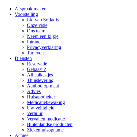
Afspraak maken
Voorstelling
Lid van Sofiadis
Onze visie
Ons team
Neem een kijkje
Intranet
Privacyverklaring
Tarieven
Diensten
Reservatie
Gehaast ?
Afhaalkastjes
Thuislevering
Aanbod op maat
Advies
Huisapotheker
Medicatiebewaking
Uw veiligheid
Verhuur
Vervallen medicatie
Buitenlandse producten
Ziekenhuisopname
Actueel