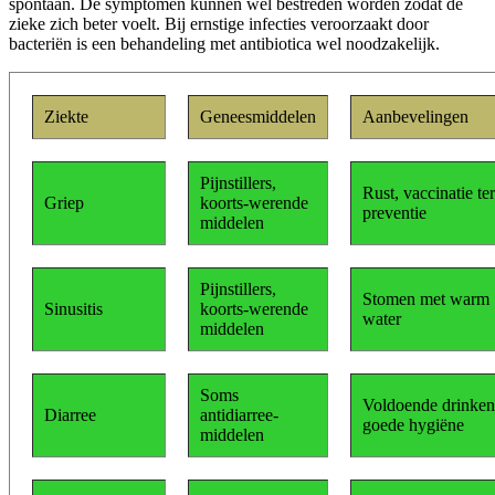
spontaan. De symptomen kunnen wel bestreden worden zodat de
zieke zich beter voelt. Bij ernstige infecties veroorzaakt door
bacteriën is een behandeling met antibiotica wel noodzakelijk.
Ziekte
Geneesmiddelen
Aanbevelingen
Pijnstillers,
Rust, vaccinatie ter
Griep
koorts-werende
preventie
middelen
Pijnstillers,
Stomen met warm
Sinusitis
koorts-werende
water
middelen
Soms
Voldoende drinken
Diarree
antidiarree-
goede hygiëne
middelen