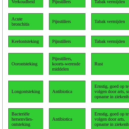
Verkoudheid
Pijnstillers
Tabak vermijden
Acute
Pijnstillers
Tabak vermijden
bronchitis
Keelontsteking
Pijnstillers
Tabak vermijden
Pijnstillers,
Oorontsteking
koorts-werende
Rust
middelen
Ernstig, goed op te
Longontsteking
Antibiotica
volgen door arts, 
opname in ziekenh
Bacteriële
Ernstig, goed op te
hersenvlies-
Antibiotica
volgen door arts,
ontsteking
opname in ziekenh