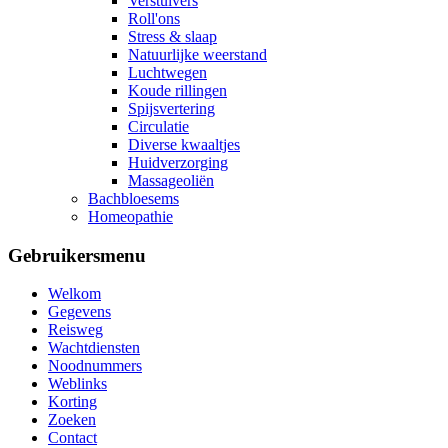
Verstuivers
Roll'ons
Stress & slaap
Natuurlijke weerstand
Luchtwegen
Koude rillingen
Spijsvertering
Circulatie
Diverse kwaaltjes
Huidverzorging
Massageoliën
Bachbloesems
Homeopathie
Gebruikersmenu
Welkom
Gegevens
Reisweg
Wachtdiensten
Noodnummers
Weblinks
Korting
Zoeken
Contact