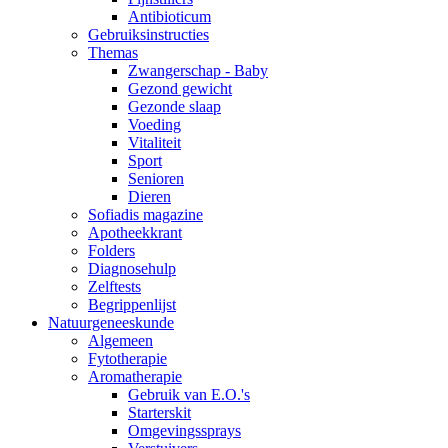
Antibioticum
Gebruiksinstructies
Themas
Zwangerschap - Baby
Gezond gewicht
Gezonde slaap
Voeding
Vitaliteit
Sport
Senioren
Dieren
Sofiadis magazine
Apotheekkrant
Folders
Diagnosehulp
Zelftests
Begrippenlijst
Natuurgeneeskunde
Algemeen
Fytotherapie
Aromatherapie
Gebruik van E.O.'s
Starterskit
Omgevingssprays