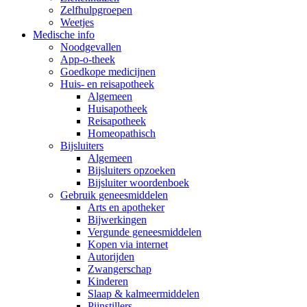
Zelfhulpgroepen
Weetjes
Medische info
Noodgevallen
App-o-theek
Goedkope medicijnen
Huis- en reisapotheek
Algemeen
Huisapotheek
Reisapotheek
Homeopathisch
Bijsluiters
Algemeen
Bijsluiters opzoeken
Bijsluiter woordenboek
Gebruik geneesmiddelen
Arts en apotheker
Bijwerkingen
Vergunde geneesmiddelen
Kopen via internet
Autorijden
Zwangerschap
Kinderen
Slaap & kalmeermiddelen
Pijnstillers