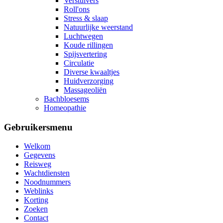
Verstuivers
Roll'ons
Stress & slaap
Natuurlijke weerstand
Luchtwegen
Koude rillingen
Spijsvertering
Circulatie
Diverse kwaaltjes
Huidverzorging
Massageoliën
Bachbloesems
Homeopathie
Gebruikersmenu
Welkom
Gegevens
Reisweg
Wachtdiensten
Noodnummers
Weblinks
Korting
Zoeken
Contact