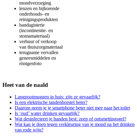
mondverzorging
lenzen en bijhorende
onderhouds- en
reinigingsprodukten
bandagisterie
(incontinentie- en
stomamateriaal)
verhuur of verkoop
van thuiszorgmateriaal
terugname vervallen
geneesmiddelen en
röntgenfoto
Heet van de naald
Langpootmuggen in huis: zijn ze gevaarlijk?
Is een elektrische tandenborstel beter?
Daarom neem je je smartphone beter niet mee naar het toilet
Is ‘oud’ water drinken gevaarlijk?
Wat desinfecteert je handen best: zeep of ontsmettingsgel?
Wat kan je doen tegen verkleuring van je mond na het drinken
van rode wijn?