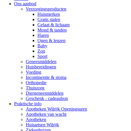
Ons aanbod
Verzorgingsproducten
Huismerken
Gratis stalen
Gelaat & lichaam
Mond & tanden
Haren
Ogen & lenzen
Baby
Zon
Sport
Geneesmiddelen
Huisbereidingen
Voeding
Incontinentie & stoma
Orthopedie
Thuiszorg
Diergeneesmiddelen
Geschenk - cadeaubon
Praktische info
Apotheken Wilrijk Openingsuren
Apotheken van wacht
Apotheken
Huisartsen Wilrijk
Ziekenhuizen