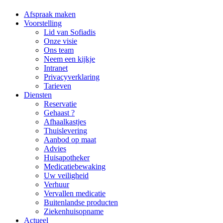
Afspraak maken
Voorstelling
Lid van Sofiadis
Onze visie
Ons team
Neem een kijkje
Intranet
Privacyverklaring
Tarieven
Diensten
Reservatie
Gehaast ?
Afhaalkastjes
Thuislevering
Aanbod op maat
Advies
Huisapotheker
Medicatiebewaking
Uw veiligheid
Verhuur
Vervallen medicatie
Buitenlandse producten
Ziekenhuisopname
Actueel