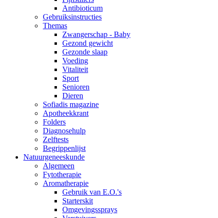
Antibioticum
Gebruiksinstructies
Themas
Zwangerschap - Baby
Gezond gewicht
Gezonde slaap
Voeding
Vitaliteit
Sport
Senioren
Dieren
Sofiadis magazine
Apotheekkrant
Folders
Diagnosehulp
Zelftests
Begrippenlijst
Natuurgeneeskunde
Algemeen
Fytotherapie
Aromatherapie
Gebruik van E.O.'s
Starterskit
Omgevingssprays