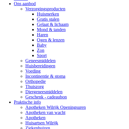
Ons aanbod
Verzorgingsproducten
Huismerken
Gratis stalen
Gelaat & lichaam
Mond & tanden
Haren
Ogen & lenzen
Baby
Zon
Sport
Geneesmiddelen
Huisbereidingen
Voeding
Incontinentie & stoma
Orthopedie
Thuiszorg
Diergeneesmiddelen
Geschenk - cadeaubon
Praktische info
Apotheken Wilrijk Openingsuren
Apotheken van wacht
Apotheken
Huisartsen Wilrijk
Ziekenhuizen