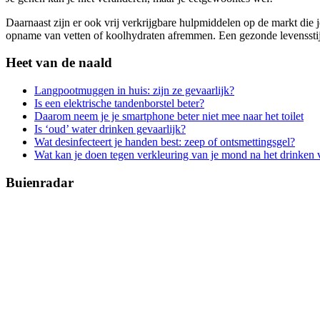
Daarnaast zijn er ook vrij verkrijgbare hulpmiddelen op de markt die 
opname van vetten of koolhydraten afremmen. Een gezonde levensstijl 
Heet van de naald
Langpootmuggen in huis: zijn ze gevaarlijk?
Is een elektrische tandenborstel beter?
Daarom neem je je smartphone beter niet mee naar het toilet
Is ‘oud’ water drinken gevaarlijk?
Wat desinfecteert je handen best: zeep of ontsmettingsgel?
Wat kan je doen tegen verkleuring van je mond na het drinken 
Buienradar