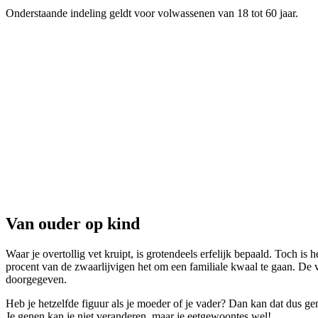
Onderstaande indeling geldt voor volwassenen van 18 tot 60 jaar.
Van ouder op kind
Waar je overtollig vet kruipt, is grotendeels erfelijk bepaald. Toch i
procent van de zwaarlijvigen het om een familiale kwaal te gaan. De 
doorgegeven.
Heb je hetzelfde figuur als je moeder of je vader? Dan kan dat dus g
Je genen kan je niet veranderen, maar je eetgewoontes wel!