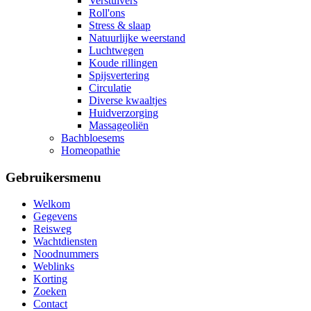
Verstuivers
Roll'ons
Stress & slaap
Natuurlijke weerstand
Luchtwegen
Koude rillingen
Spijsvertering
Circulatie
Diverse kwaaltjes
Huidverzorging
Massageoliën
Bachbloesems
Homeopathie
Gebruikersmenu
Welkom
Gegevens
Reisweg
Wachtdiensten
Noodnummers
Weblinks
Korting
Zoeken
Contact