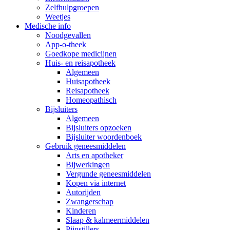
Zelfhulpgroepen
Weetjes
Medische info
Noodgevallen
App-o-theek
Goedkope medicijnen
Huis- en reisapotheek
Algemeen
Huisapotheek
Reisapotheek
Homeopathisch
Bijsluiters
Algemeen
Bijsluiters opzoeken
Bijsluiter woordenboek
Gebruik geneesmiddelen
Arts en apotheker
Bijwerkingen
Vergunde geneesmiddelen
Kopen via internet
Autorijden
Zwangerschap
Kinderen
Slaap & kalmeermiddelen
Pijnstillers