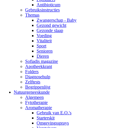
Antibioticum
Gebruiksinstructies
Themas
Zwangerschap - Baby
Gezond gewicht
Gezonde slaap
Voeding
Vitaliteit
Sport
Senioren
Dieren
Sofiadis magazine
Apotheekkrant
Folders
Diagnosehulp
Zelftests
Begrippenlijst
Natuurgeneeskunde
Algemeen
Fytotherapie
Aromatherapie
Gebruik van E.O.'s
Starterskit
Omgevingssprays