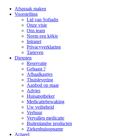
Afspraak maken
Voorstelling
Lid van Sofiadis
Onze visie
Ons team
Neem een kijkje
Intranet
Privacyverklaring
Tarieven
Diensten
Reservatie
Gehaast ?
Afhaalkastjes
Thuislevering
Aanbod op maat
Advies
Huisapotheker
Medicatiebewaking
Uw veiligheid
Verhuur
Vervallen medicatie
Buitenlandse producten
Ziekenhuisopname
Actueel