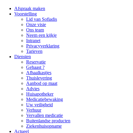
Afspraak maken
Voorstelling
Lid van Sofiadis
Onze visie
Ons team
Neem een kijkje
Intranet
Privacyverklaring
Tarieven
Diensten
Reservatie
Gehaast ?
Afhaalkastjes
Thuislevering
Aanbod op maat
Advies
Huisapotheker
Medicatiebewaking
Uw veiligheid
Verhuur
Vervallen medicatie
Buitenlandse producten
Ziekenhuisopname
Actueel