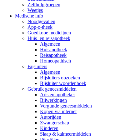
Zelfhulpgroepen
Weetjes
Medische info
Noodgevallen
App-o-theek
Goedkope medicijnen
Huis- en reisapotheek
Algemeen
Huisapotheek
Reisapotheek
Homeopathisch
Bijsluiters
Algemeen
Bijsluiters opzoeken
Bijsluiter woordenboek
Gebruik geneesmiddelen
Arts en apotheker
Bijwerkingen
Vergunde geneesmiddelen
Kopen via internet
Autorijden
Zwangerschap
Kinderen
Slaap & kalmeermiddelen
Pijnstillers