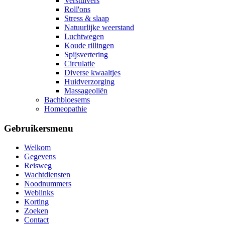
Verstuivers
Roll'ons
Stress & slaap
Natuurlijke weerstand
Luchtwegen
Koude rillingen
Spijsvertering
Circulatie
Diverse kwaaltjes
Huidverzorging
Massageoliën
Bachbloesems
Homeopathie
Gebruikersmenu
Welkom
Gegevens
Reisweg
Wachtdiensten
Noodnummers
Weblinks
Korting
Zoeken
Contact