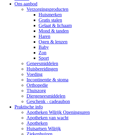
Ons aanbod
Verzorgingsproducten
Huismerken
Gratis stalen
Gelaat & lichaam
Mond & tanden
Haren
Ogen & lenzen
Baby
Zon
Sport
Geneesmiddelen
Huisbereidingen
Voeding
Incontinentie & stoma
Orthopedie
Thuiszorg
Diergeneesmiddelen
Geschenk - cadeaubon
Praktische info
Apotheken Wilrijk Openingsuren
Apotheken van wacht
Apotheken
Huisartsen Wilrijk
Ziekenhuizen