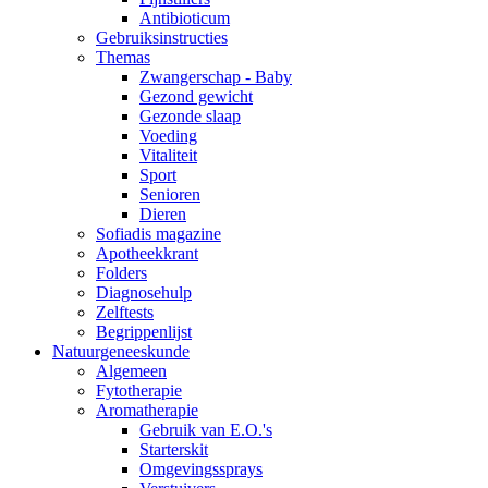
Antibioticum
Gebruiksinstructies
Themas
Zwangerschap - Baby
Gezond gewicht
Gezonde slaap
Voeding
Vitaliteit
Sport
Senioren
Dieren
Sofiadis magazine
Apotheekkrant
Folders
Diagnosehulp
Zelftests
Begrippenlijst
Natuurgeneeskunde
Algemeen
Fytotherapie
Aromatherapie
Gebruik van E.O.'s
Starterskit
Omgevingssprays